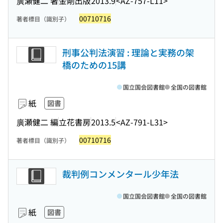
廣瀬健二 著
金剛出版
2013.9
<AZ-757-L11>
00710716
著者標目（識別子）
刑事公判法演習 : 理論と実務の架
橋のための15講
国立国会図書館
全国の図書館
紙
図書
廣瀬健二 編
立花書房
2013.5
<AZ-791-L31>
00710716
著者標目（識別子）
裁判例コンメンタール少年法
国立国会図書館
全国の図書館
紙
図書