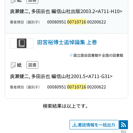
廣瀬健二, 多田辰也 編
信山社出版
2003.2
<A711-H10>
00080951
00710716
00200622
著者標目（識別子）
田宮裕博士追悼論集 上巻
国立国会図書館
全国の図書館
紙
図書
廣瀬健二, 多田辰也 編
信山社
2001.5
<A711-G31>
00080951
00710716
00200622
著者標目（識別子）
検索結果は以上です。
書誌情報を一括出力
RSS
RSS