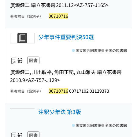
廣瀬健二 編
立花書房
2011.12
<AZ-757-J165>
00710716
著者標目（識別子）
少年事件重要判決50選
国立国会図書館
全国の図書館
紙
図書
廣瀬健二, 川出敏裕, 角田正紀, 丸山雅夫 編
立花書房
2010.9
<AZ-757-J129>
00710716
00717102 01129373
著者標目（識別子）
注釈少年法 第3版
国立国会図書館
全国の図書館
紙
図書