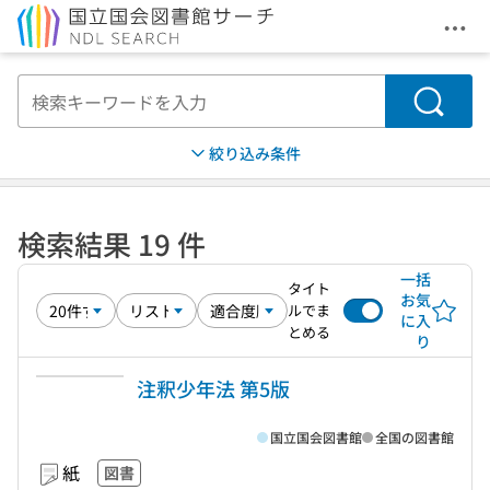
メニ
本文へ移動
検索
絞り込み条件
検索結果 19 件
一括
タイト
お気
ルでま
に入
とめる
り
注釈少年法 第5版
国立国会図書館
全国の図書館
紙
図書