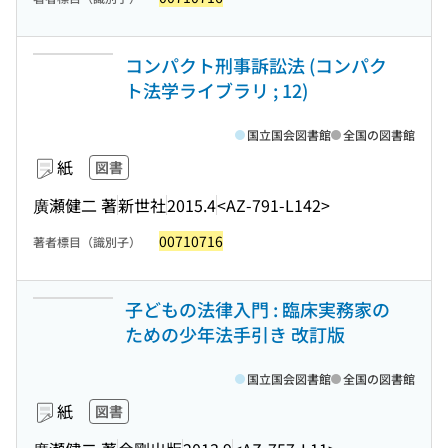
コンパクト刑事訴訟法 (コンパク
ト法学ライブラリ ; 12)
国立国会図書館
全国の図書館
紙
図書
廣瀬健二 著
新世社
2015.4
<AZ-791-L142>
00710716
著者標目（識別子）
子どもの法律入門 : 臨床実務家の
ための少年法手引き 改訂版
国立国会図書館
全国の図書館
紙
図書