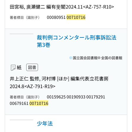
田宮裕, 廣瀬健二 編
有斐閣
2024.11
<AZ-757-R10>
00080951
00710716
著者標目（識別子）
裁判例コンメンタール刑事訴訟法
第3巻
国立国会図書館
全国の図書館
紙
図書
井上正仁 監修, 河村博 [ほか] 編集代表
立花書房
2024.8
<AZ-791-R19>
00159625 00190933 00179291
著者標目（識別子）
00679161
00710716
少年法