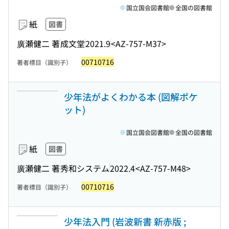
国立国会図書館
全国の図書館
紙
図書
廣瀬健二 著
成文堂
2021.9
<AZ-757-M37>
00710716
著者標目（識別子）
少年法がよくわかる本 (図解ポケ
ット)
国立国会図書館
全国の図書館
紙
図書
廣瀬健二 著
秀和システム
2022.4
<AZ-757-M48>
00710716
著者標目（識別子）
少年法入門 (岩波新書 新赤版 ;