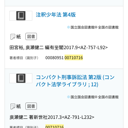
注釈少年法 第4版
国立国会図書館
全国の図書館
紙
図書
田宮裕, 廣瀬健二 編
有斐閣
2017.9
<AZ-757-L92>
00080951
00710716
著者標目（識別子）
コンパクト刑事訴訟法 第2版 (コン
パクト法学ライブラリ ; 12)
国立国会図書館
全国の図書館
紙
図書
廣瀬健二 著
新世社
2017.3
<AZ-791-L232>
00710716
著者標目（識別子）