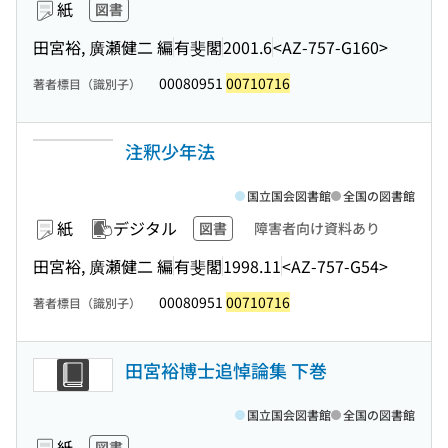
紙
図書
田宮裕, 廣瀬健二 編
有斐閣
2001.6
<AZ-757-G160>
00080951
00710716
著者標目（識別子）
注釈少年法
国立国会図書館
全国の図書館
紙
デジタル
図書
障害者向け資料あり
田宮裕, 廣瀬健二 編
有斐閣
1998.11
<AZ-757-G54>
00080951
00710716
著者標目（識別子）
田宮裕博士追悼論集 下巻
国立国会図書館
全国の図書館
紙
図書