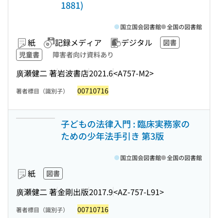
1881)
国立国会図書館
全国の図書館
紙
記録メディア
デジタル
図書
児童書
障害者向け資料あり
廣瀬健二 著
岩波書店
2021.6
<A757-M2>
00710716
著者標目（識別子）
子どもの法律入門 : 臨床実務家の
ための少年法手引き 第3版
国立国会図書館
全国の図書館
紙
図書
廣瀬健二 著
金剛出版
2017.9
<AZ-757-L91>
00710716
著者標目（識別子）