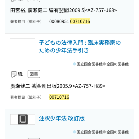
田宮裕, 廣瀬健二 編
有斐閣
2009.5
<AZ-757-J68>
00080951
00710716
著者標目（識別子）
子どもの法律入門 : 臨床実務家の
ための少年法手引き
国立国会図書館
全国の図書館
紙
図書
廣瀬健二 著
金剛出版
2005.9
<AZ-757-H89>
00710716
著者標目（識別子）
注釈少年法 改訂版
国立国会図書館
全国の図書館