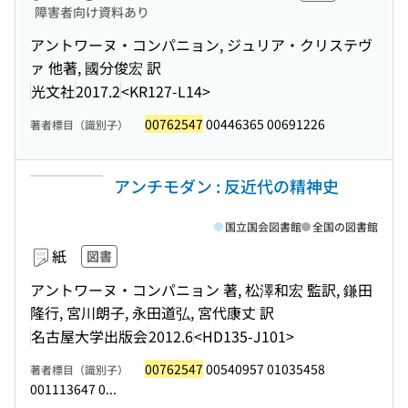
障害者向け資料あり
アントワーヌ・コンパニョン, ジュリア・クリステヴ
ァ 他著, 國分俊宏 訳
光文社
2017.2
<KR127-L14>
00762547
00446365 00691226
著者標目（識別子）
アンチモダン : 反近代の精神史
国立国会図書館
全国の図書館
紙
図書
アントワーヌ・コンパニョン 著, 松澤和宏 監訳, 鎌田
隆行, 宮川朗子, 永田道弘, 宮代康丈 訳
名古屋大学出版会
2012.6
<HD135-J101>
00762547
00540957 01035458
著者標目（識別子）
001113647 0...