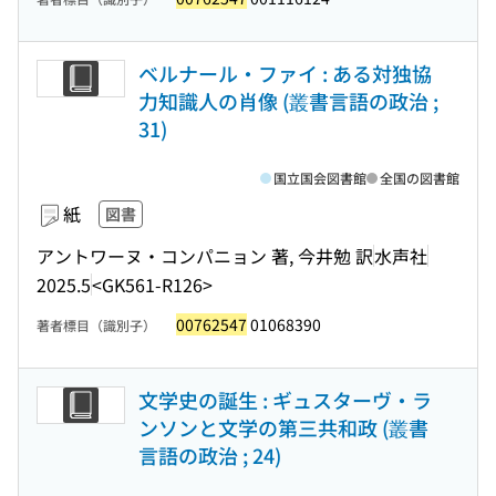
ベルナール・ファイ : ある対独協
力知識人の肖像 (叢書言語の政治 ;
31)
国立国会図書館
全国の図書館
紙
図書
アントワーヌ・コンパニョン 著, 今井勉 訳
水声社
2025.5
<GK561-R126>
00762547
01068390
著者標目（識別子）
文学史の誕生 : ギュスターヴ・ラ
ンソンと文学の第三共和政 (叢書
言語の政治 ; 24)