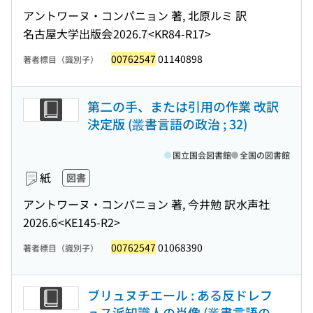
アントワーヌ・コンパニョン 著, 北原ルミ 訳
名古屋大学出版会
2026.7
<KR84-R17>
00762547
01140898
著者標目（識別子）
第二の手、または引用の作業 改訳
決定版 (叢書言語の政治 ; 32)
国立国会図書館
全国の図書館
紙
図書
アントワーヌ・コンパニョン 著, 今井勉 訳
水声社
2026.6
<KE145-R2>
00762547
01068390
著者標目（識別子）
ブリュヌチエール : ある反ドレフ
ュス派知識人の肖像 (叢書言語の