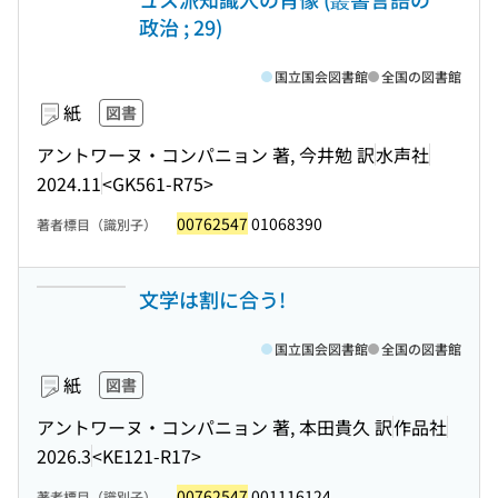
政治 ; 29)
国立国会図書館
全国の図書館
紙
図書
アントワーヌ・コンパニョン 著, 今井勉 訳
水声社
2024.11
<GK561-R75>
00762547
01068390
著者標目（識別子）
文学は割に合う!
国立国会図書館
全国の図書館
紙
図書
アントワーヌ・コンパニョン 著, 本田貴久 訳
作品社
2026.3
<KE121-R17>
00762547
001116124
著者標目（識別子）