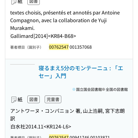
紙
図書
textes choisis, présentés et annotés par Antoine
Compagnon, avec la collaboration de Yuji
Murakami.
Gallimard
[2014]
<KR84-B68>
00762547
001357068
著者標目（識別子）
寝るまえ5分のモンテーニュ : 「エ
セー」入門
国立国会図書館
全国の図書館
紙
図書
児童書
アントワーヌ・コンパニョン 著, 山上浩嗣, 宮下志朗
訳
白水社
2014.11
<KR124-L6>
00762547
00941746 00103871
著者標目（識別子）