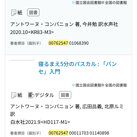
国立国会図書館
全国の図書館
紙
図書
アントワーヌ・コンパニョン 著, 今井勉 訳
水声社
2020.10
<KR83-M3>
00762547
01068390
著者標目（識別子）
寝るまえ5分のパスカル : 「パン
セ」入門
国立国会図書館
全国の図書館
紙
デジタル
図書
アントワーヌ・コンパニョン 著, 広田昌義, 北原ルミ
訳
白水社
2021.9
<HD117-M1>
00762547
00011703 01140898
著者標目（識別子）