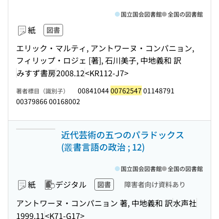
国立国会図書館
全国の図書館
紙
図書
エリック・マルティ, アントワーヌ・コンパニョン,
フィリップ・ロジェ [著], 石川美子, 中地義和 訳
みすず書房
2008.12
<KR112-J7>
00841044
00762547
01148791
著者標目（識別子）
00379866 00168002
近代芸術の五つのパラドックス
(叢書言語の政治 ; 12)
国立国会図書館
全国の図書館
紙
デジタル
図書
障害者向け資料あり
アントワーヌ・コンパニョン 著, 中地義和 訳
水声社
1999.11
<K71-G17>