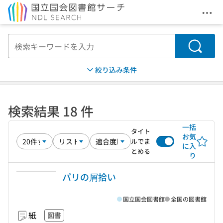
メニ
本文へ移動
検索
絞り込み条件
検索結果 18 件
一括
タイト
お気
ルでま
に入
とめる
り
パリの屑拾い
国立国会図書館
全国の図書館
紙
図書