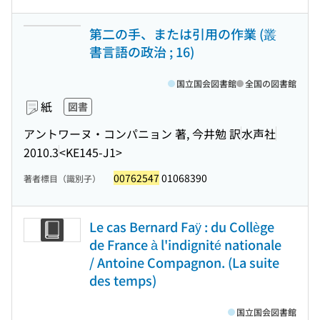
第二の手、または引用の作業 (叢
書言語の政治 ; 16)
国立国会図書館
全国の図書館
紙
図書
アントワーヌ・コンパニョン 著, 今井勉 訳
水声社
2010.3
<KE145-J1>
00762547
01068390
著者標目（識別子）
Le cas Bernard Faÿ : du Collège
de France à l'indignité nationale
/ Antoine Compagnon. (La suite
des temps)
国立国会図書館