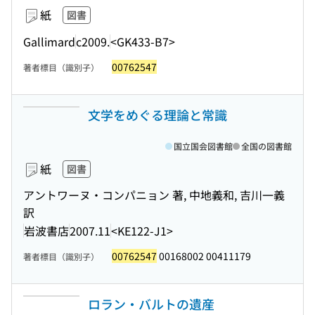
紙
図書
Gallimard
c2009.
<GK433-B7>
00762547
著者標目（識別子）
文学をめぐる理論と常識
国立国会図書館
全国の図書館
紙
図書
アントワーヌ・コンパニョン 著, 中地義和, 吉川一義
訳
岩波書店
2007.11
<KE122-J1>
00762547
00168002 00411179
著者標目（識別子）
ロラン・バルトの遺産