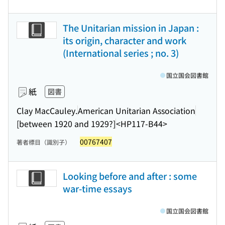
The Unitarian mission in Japan :
its origin, character and work
(International series ; no. 3)
国立国会図書館
紙
図書
Clay MacCauley.
American Unitarian Association
[between 1920 and 1929?]
<HP117-B44>
00767407
著者標目（識別子）
Looking before and after : some
war-time essays
国立国会図書館