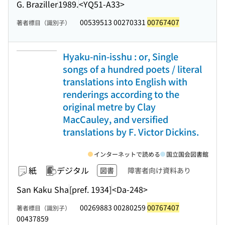
G. Braziller
1989.
<YQ51-A33>
00539513 00270331
00767407
著者標目（識別子）
Hyaku-nin-isshu : or, Single
songs of a hundred poets / literal
translations into English with
renderings according to the
original metre by Clay
MacCauley, and versified
translations by F. Victor Dickins.
インターネットで読める
国立国会図書館
紙
デジタル
図書
障害者向け資料あり
San Kaku Sha
[pref. 1934]
<Da-248>
00269883 00280259
00767407
著者標目（識別子）
00437859