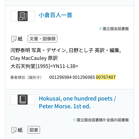
小倉百人一首
国立国会図書館
紙
文書・図像類
河野泰明 写真・デザイン, 日野とし子 英訳・編集,
Clay MacCauley 原訳
大石天狗堂
[1995]
<YN11-L38>
001296984 001296985
00767407
著者標目（識別子）
Hokusai, one hundred poets /
Peter Morse. 1st ed.
国立国会図書館
全国の図書館
紙
図書