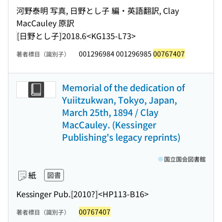
河野泰明 写真, 日野とし子 編・英語翻訳, Clay
MacCauley 原訳
[日野とし子]
2018.6
<KG135-L73>
001296984 001296985
00767407
著者標目（識別子）
Memorial of the dedication of
Yuiitzukwan, Tokyo, Japan,
March 25th, 1894 / Clay
MacCauley. (Kessinger
Publishing's legacy reprints)
国立国会図書館
紙
図書
Kessinger Pub.
[2010?]
<HP113-B16>
00767407
著者標目（識別子）