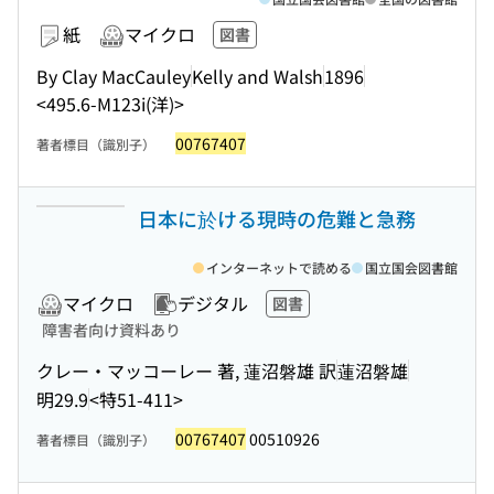
紙
マイクロ
図書
By Clay MacCauley
Kelly and Walsh
1896
<495.6-M123i(洋)>
00767407
著者標目（識別子）
日本に於ける現時の危難と急務
インターネットで読める
国立国会図書館
マイクロ
デジタル
図書
障害者向け資料あり
クレー・マッコーレー 著, 蓮沼磐雄 訳
蓮沼磐雄
明29.9
<特51-411>
00767407
00510926
著者標目（識別子）