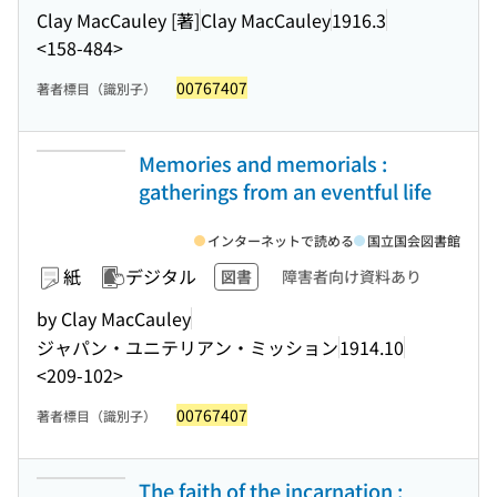
Clay MacCauley [著]
Clay MacCauley
1916.3
<158-484>
00767407
著者標目（識別子）
Memories and memorials :
gatherings from an eventful life
インターネットで読める
国立国会図書館
紙
デジタル
図書
障害者向け資料あり
by Clay MacCauley
ジャパン・ユニテリアン・ミッション
1914.10
<209-102>
00767407
著者標目（識別子）
The faith of the incarnation :