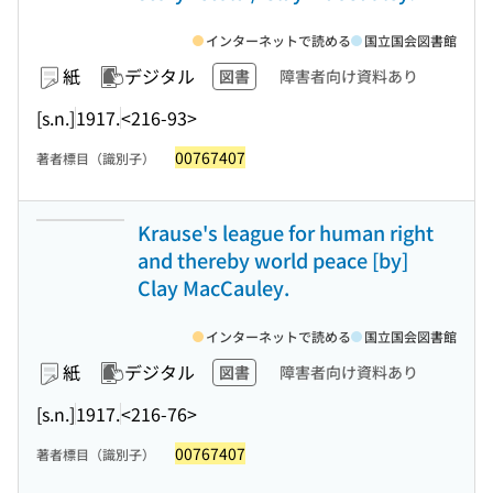
インターネットで読める
国立国会図書館
紙
デジタル
図書
障害者向け資料あり
[s.n.]
1917.
<216-93>
00767407
著者標目（識別子）
Krause's league for human right
and thereby world peace [by]
Clay MacCauley.
インターネットで読める
国立国会図書館
紙
デジタル
図書
障害者向け資料あり
[s.n.]
1917.
<216-76>
00767407
著者標目（識別子）