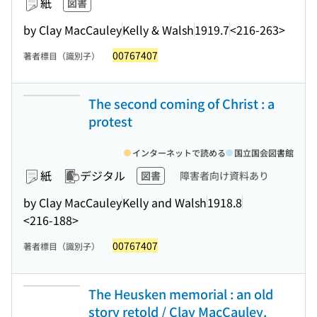
紙
図書
by Clay MacCauley
Kelly & Walsh
1919.7
<216-263>
00767407
著者標目（識別子）
The second coming of Christ : a
protest
インターネットで読める
国立国会図書館
紙
デジタル
図書
障害者向け資料あり
by Clay MacCauley
Kelly and Walsh
1918.8
<216-188>
00767407
著者標目（識別子）
The Heusken memorial : an old
story retold / Clay MacCauley.