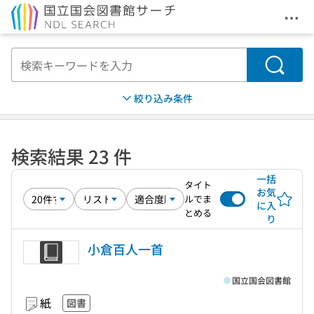
メニ
本文へ移動
検索
絞り込み条件
検索結果 23 件
一括
タイト
お気
ルでま
に入
とめる
り
小倉百人一首
国立国会図書館
紙
図書