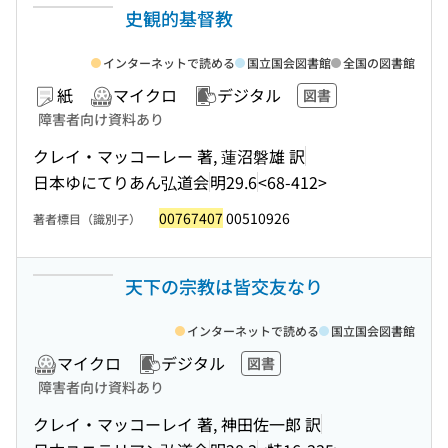
史観的基督教
インターネットで読める
国立国会図書館
全国の図書館
紙
マイクロ
デジタル
図書
障害者向け資料あり
クレイ・マッコーレー 著, 蓮沼磐雄 訳
日本ゆにてりあん弘道会
明29.6
<68-412>
00767407
00510926
著者標目（識別子）
天下の宗教は皆交友なり
インターネットで読める
国立国会図書館
マイクロ
デジタル
図書
障害者向け資料あり
クレイ・マッコーレイ 著, 神田佐一郎 訳