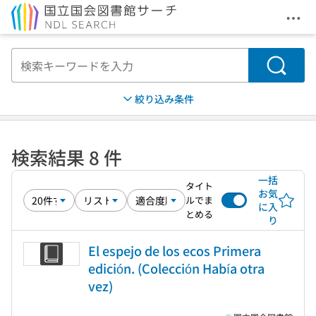
メニ
本文へ移動
検索
絞り込み条件
検索結果 8 件
一括
タイト
お気
ルでま
に入
とめる
り
El espejo de los ecos Primera
edición. (Colección Había otra
vez)