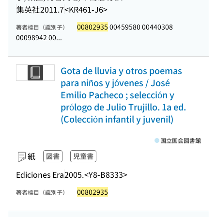
集英社
2011.7
<KR461-J6>
00802935
00459580 00440308
著者標目（識別子）
00098942 00...
Gota de lluvia y otros poemas
para niños y jóvenes / José
Emilio Pacheco ; selección y
prólogo de Julio Trujillo. 1a ed.
(Colección infantil y juvenil)
国立国会図書館
紙
図書
児童書
Ediciones Era
2005.
<Y8-B8333>
00802935
著者標目（識別子）