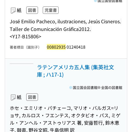
国立国会図書館
紙
図書
児童書
José Emilio Pacheco, ilustraciones, Jesús Cisneros.
Taller de Comunicación Gráfica
2012.
<Y17-B15806>
00802935
01240418
著者標目（識別子）
ラテンアメリカ五人集 (集英社文
庫 ; ハ17-1)
国立国会図書館
全国の図書館
紙
図書
ホセ・エミリオ・パチェーコ, マリオ・バルガス=リ
ョサ, カルロス・フエンテス, オクタビオ・パス, ミゲ
ル・アンヘル・アストゥリアス 著, 安藤哲行, 鈴木恵
子, 鼓直, 野谷文昭, 牛島信明 訳