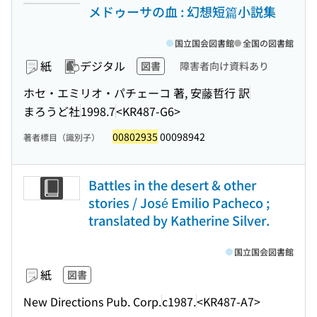
メドゥーサの血 : 幻想短篇小説集
国立国会図書館
全国の図書館
紙
デジタル
図書
障害者向け資料あり
ホセ・エミリオ・パチェーコ 著, 安藤哲行 訳
まろうど社
1998.7
<KR487-G6>
00802935
00098942
著者標目（識別子）
Battles in the desert & other
stories / José Emilio Pacheco ;
translated by Katherine Silver.
国立国会図書館
紙
図書
New Directions Pub. Corp.
c1987.
<KR487-A7>