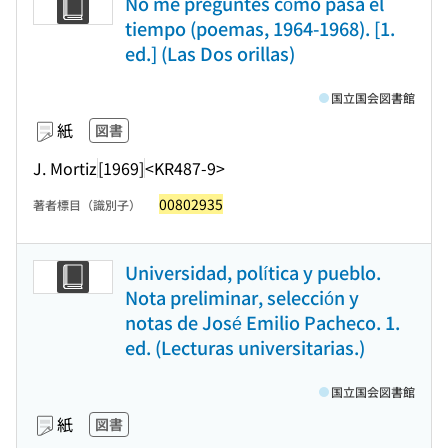
No me preguntes cómo pasa el
tiempo (poemas, 1964-1968). [1.
ed.] (Las Dos orillas)
国立国会図書館
紙
図書
J. Mortiz
[1969]
<KR487-9>
00802935
著者標目（識別子）
Universidad, política y pueblo.
Nota preliminar, selección y
notas de José Emilio Pacheco. 1.
ed. (Lecturas universitarias.)
国立国会図書館
紙
図書