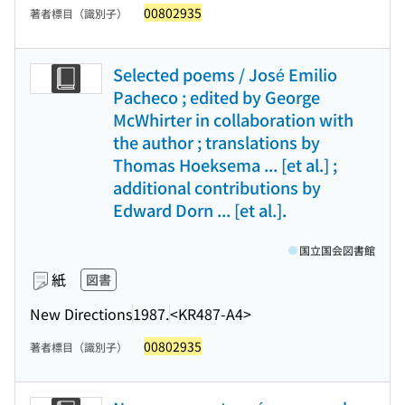
00802935
著者標目（識別子）
Selected poems / José Emilio
Pacheco ; edited by George
McWhirter in collaboration with
the author ; translations by
Thomas Hoeksema ... [et al.] ;
additional contributions by
Edward Dorn ... [et al.].
国立国会図書館
紙
図書
New Directions
1987.
<KR487-A4>
00802935
著者標目（識別子）