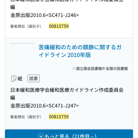
編
金原出版
2010.6
<SC471-J246>
00815759
著者標目（識別子）
苦痛緩和のための鎮静に関するガ
イドライン 2010年版
国立国会図書館
全国の図書館
紙
図書
日本緩和医療学会緩和医療ガイドライン作成委員会
編
金原出版
2010.6
<SC471-J247>
00815759
著者標目（識別子）
もっと見る（21件目～）