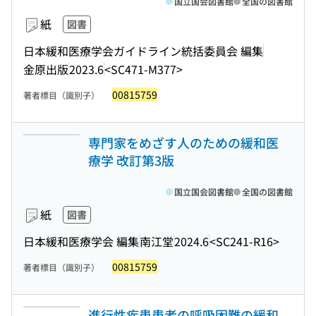
国立国会図書館
全国の図書館
紙
図書
日本緩和医療学会ガイドライン統括委員会 編集
金原出版
2023.6
<SC471-M377>
00815759
著者標目（識別子）
専門家をめざす人のための緩和医
療学 改訂第3版
国立国会図書館
全国の図書館
紙
図書
日本緩和医療学会 編集
南江堂
2024.6
<SC241-R16>
00815759
著者標目（識別子）
進行性疾患患者の呼吸困難の緩和