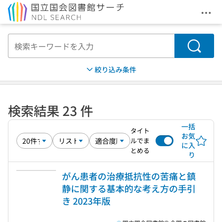
メニ
本文へ移動
検索
絞り込み条件
検索結果 23 件
一括
タイト
お気
ルでま
に入
とめる
り
がん患者の治療抵抗性の苦痛と鎮
静に関する基本的な考え方の手引
き 2023年版