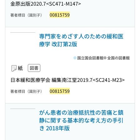
金原出版
2020.7
<SC471-M147>
00815759
著者標目（識別子）
専門家をめざす人のための緩和医
療学 改訂第2版
国立国会図書館
全国の図書館
紙
図書
日本緩和医療学会 編集
南江堂
2019.7
<SC241-M23>
00815759
著者標目（識別子）
がん患者の治療抵抗性の苦痛と鎮
静に関する基本的な考え方の手引
き 2018年版