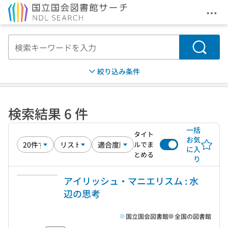
メニ
本文へ移動
検索
絞り込み条件
検索結果 6 件
一括
タイト
お気
ルでま
に入
とめる
り
アイリッシュ・マニエリスム : 水
辺の思考
国立国会図書館
全国の図書館