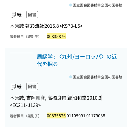
国立国会図書館
全国の図書館
紙
図書
木原誠 著
彩流社
2015.8
<KS73-L5>
00835876
著者標目（識別子）
周縁学 : 〈九州/ヨーロッパ〉の近
代を掘る
国立国会図書館
全国の図書館
紙
図書
木原誠, 吉岡剛彦, 高橋良輔 編
昭和堂
2010.3
<EC211-J139>
00835876
01105091 01179038
著者標目（識別子）