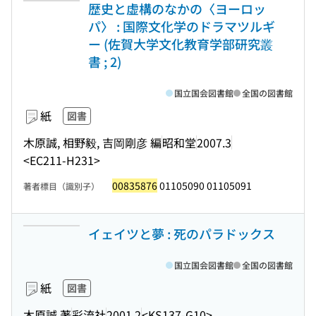
歴史と虚構のなかの〈ヨーロッ
パ〉 : 国際文化学のドラマツルギ
ー (佐賀大学文化教育学部研究叢
書 ; 2)
国立国会図書館
全国の図書館
紙
図書
木原誠, 相野毅, 吉岡剛彦 編
昭和堂
2007.3
<EC211-H231>
00835876
01105090 01105091
著者標目（識別子）
イェイツと夢 : 死のパラドックス
国立国会図書館
全国の図書館
紙
図書
木原誠 著
彩流社
2001.2
<KS137-G10>