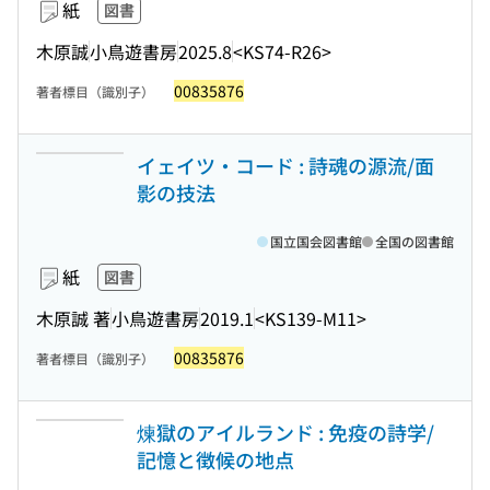
紙
図書
木原誠
小鳥遊書房
2025.8
<KS74-R26>
00835876
著者標目（識別子）
イェイツ・コード : 詩魂の源流/面
影の技法
国立国会図書館
全国の図書館
紙
図書
木原誠 著
小鳥遊書房
2019.1
<KS139-M11>
00835876
著者標目（識別子）
煉獄のアイルランド : 免疫の詩学/
記憶と徴候の地点