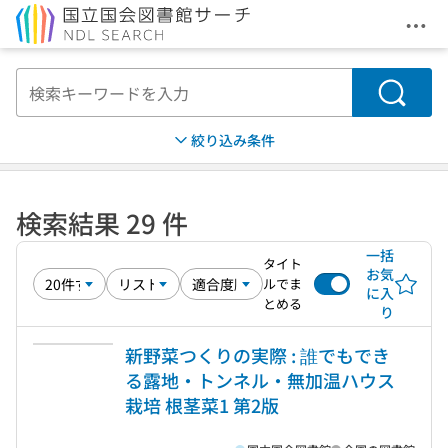
メニ
本文へ移動
検索
絞り込み条件
検索結果 29 件
一括
タイト
お気
ルでま
に入
とめる
り
新野菜つくりの実際 : 誰でもでき
る露地・トンネル・無加温ハウス
栽培 根茎菜1 第2版