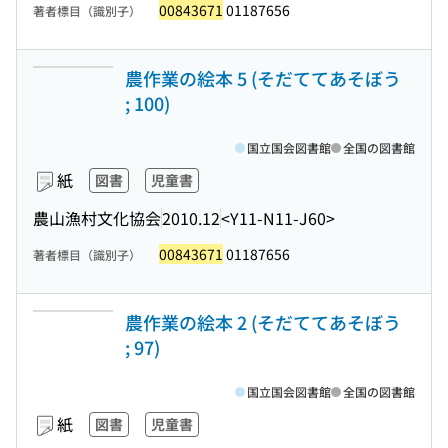
00843671
01187656
著者標目（識別子）
農作業の絵本 5 (そだててあそぼう
; 100)
国立国会図書館
全国の図書館
紙
図書
児童書
農山漁村文化協会
2010.12
<Y11-N11-J60>
00843671
01187656
著者標目（識別子）
農作業の絵本 2 (そだててあそぼう
; 97)
国立国会図書館
全国の図書館
紙
図書
児童書