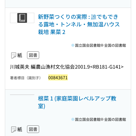
新野菜つくりの実際 : 誰でもでき
る露地・トンネル・無加温ハウス
栽培 果菜 2
国立国会図書館
全国の図書館
紙
図書
川城英夫 編
農山漁村文化協会
2001.9
<RB181-G141>
00843671
著者標目（識別子）
根菜 1 (家庭菜園レベルアップ教
室)
国立国会図書館
全国の図書館
紙
図書