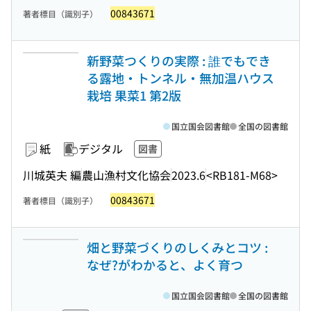
00843671
著者標目（識別子）
新野菜つくりの実際 : 誰でもでき
る露地・トンネル・無加温ハウス
栽培 果菜1 第2版
国立国会図書館
全国の図書館
紙
デジタル
図書
川城英夫 編
農山漁村文化協会
2023.6
<RB181-M68>
00843671
著者標目（識別子）
畑と野菜づくりのしくみとコツ :
なぜ?がわかると、よく育つ
国立国会図書館
全国の図書館