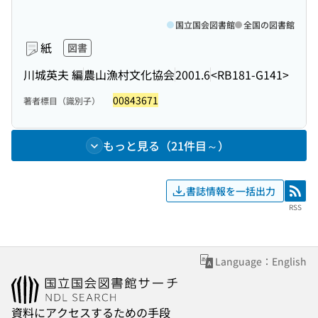
国立国会図書館
全国の図書館
紙
図書
川城英夫 編
農山漁村文化協会
2001.6
<RB181-G141>
00843671
著者標目（識別子）
もっと見る（21件目～）
書誌情報を一括出力
RSS
RSS
Language：English
資料にアクセスするための手段