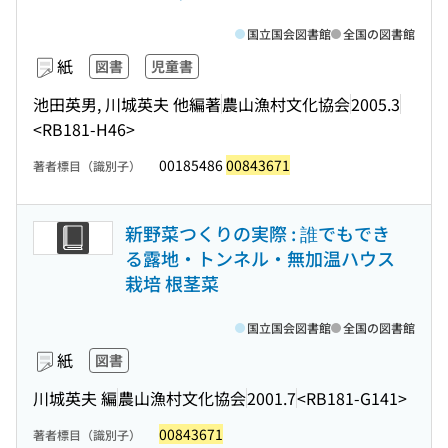
国立国会図書館
全国の図書館
紙
図書
児童書
池田英男, 川城英夫 他編著
農山漁村文化協会
2005.3
<RB181-H46>
00185486
00843671
著者標目（識別子）
新野菜つくりの実際 : 誰でもでき
る露地・トンネル・無加温ハウス
栽培 根茎菜
国立国会図書館
全国の図書館
紙
図書
川城英夫 編
農山漁村文化協会
2001.7
<RB181-G141>
00843671
著者標目（識別子）