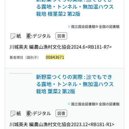
る露地・トンネル・無加温ハウス
栽培 根茎菜2 第2版
国立国会図書館
全国の図書館
紙
デジタル
図書
川城英夫 編
農山漁村文化協会
2024.6
<RB181-R7>
00843671
著者標目（識別子）
新野菜つくりの実際 : 誰でもでき
る露地・トンネル・無加温ハウス
栽培 葉菜2 第2版
国立国会図書館
全国の図書館
紙
デジタル
図書
川城英夫 編
農山漁村文化協会
2023.12
<RB181-R1>