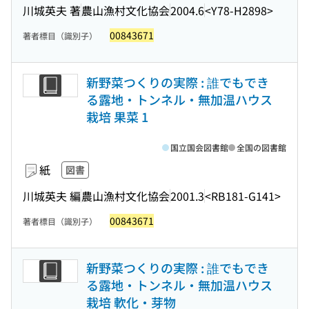
川城英夫 著
農山漁村文化協会
2004.6
<Y78-H2898>
00843671
著者標目（識別子）
新野菜つくりの実際 : 誰でもでき
る露地・トンネル・無加温ハウス
栽培 果菜 1
国立国会図書館
全国の図書館
紙
図書
川城英夫 編
農山漁村文化協会
2001.3
<RB181-G141>
00843671
著者標目（識別子）
新野菜つくりの実際 : 誰でもでき
る露地・トンネル・無加温ハウス
栽培 軟化・芽物