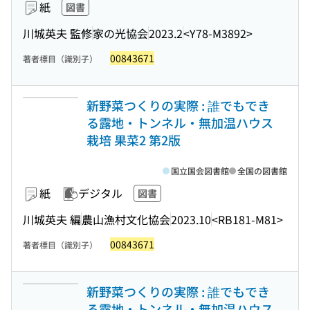
紙
図書
川城英夫 監修
家の光協会
2023.2
<Y78-M3892>
00843671
著者標目（識別子）
新野菜つくりの実際 : 誰でもでき
る露地・トンネル・無加温ハウス
栽培 果菜2 第2版
国立国会図書館
全国の図書館
紙
デジタル
図書
川城英夫 編
農山漁村文化協会
2023.10
<RB181-M81>
00843671
著者標目（識別子）
新野菜つくりの実際 : 誰でもでき
る露地・トンネル・無加温ハウス