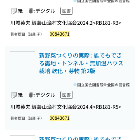
国立国会図書館
全国の図書館
紙
デジタル
図書
川城英夫 編
農山漁村文化協会
2024.2
<RB181-R3>
00843671
著者標目（識別子）
新野菜つくりの実際 : 誰でもでき
る露地・トンネル・無加温ハウス
栽培 軟化・芽物 第2版
国立国会図書館
全国の図書館
紙
デジタル
図書
川城英夫 編
農山漁村文化協会
2024.4
<RB181-R5>
00843671
著者標目（識別子）
新野菜つくりの実際 : 誰でもでき