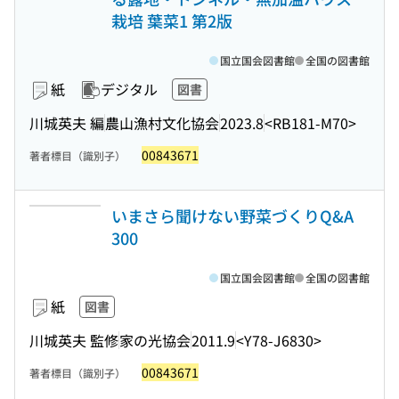
栽培 葉菜1 第2版
国立国会図書館
全国の図書館
紙
デジタル
図書
川城英夫 編
農山漁村文化協会
2023.8
<RB181-M70>
00843671
著者標目（識別子）
いまさら聞けない野菜づくりQ&A
300
国立国会図書館
全国の図書館
紙
図書
川城英夫 監修
家の光協会
2011.9
<Y78-J6830>
00843671
著者標目（識別子）