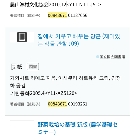
農山漁村文化協会
2010.12
<Y11-N11-J51>
00843671
01187656
著者標目（識別子）
집에서 키우고 배우는 당근 (재미있
는 식물 관찰 ; 09)
国立国会図書館
紙
図書
가와시로 히데오 지음, 이시쿠라 히로유키 그림, 김정
화 옮김
기탄동화
2005.4
<Y11-AZ5120>
00843671
00193261
著者標目（識別子）
野菜栽培の基礎 新版 (農学基礎セ
ミナー)