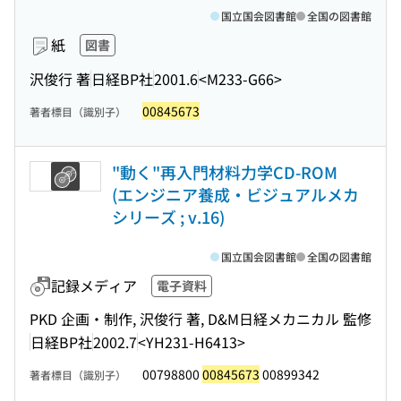
国立国会図書館
全国の図書館
紙
図書
沢俊行 著
日経BP社
2001.6
<M233-G66>
00845673
著者標目（識別子）
"動く"再入門材料力学CD-ROM
(エンジニア養成・ビジュアルメカ
シリーズ ; v.16)
国立国会図書館
全国の図書館
記録メディア
電子資料
PKD 企画・制作, 沢俊行 著, D&M日経メカニカル 監修
日経BP社
2002.7
<YH231-H6413>
00798800
00845673
00899342
著者標目（識別子）