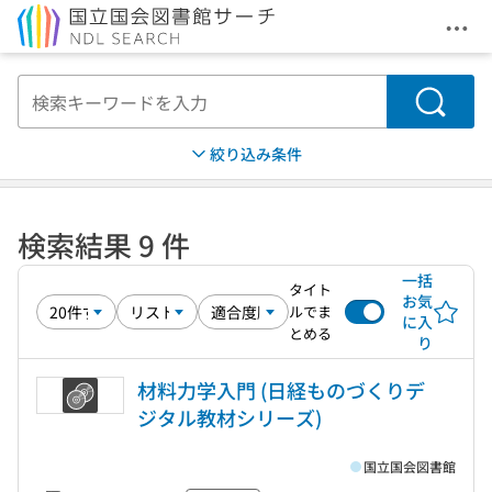
メニ
本文へ移動
検索
絞り込み条件
検索結果 9 件
一括
タイト
お気
ルでま
に入
とめる
り
材料力学入門 (日経ものづくりデ
ジタル教材シリーズ)
国立国会図書館