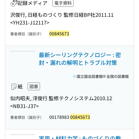
記録メディア
電子資料
沢俊行, 日経ものづくり 監修
日経BP社
2011.11
<YH231-J12117>
00845673
著者標目（識別子）
最新シーリングテクノロジー : 密
封・漏れの解明とトラブル対策
国立国会図書館
全国の図書館
紙
図書
似内昭夫, 澤俊行 監修
テクノシステム
2010.12
<NB31-J37>
00178983
00845673
著者標目（識別子）
実用・材料力学 : ものづくりの教