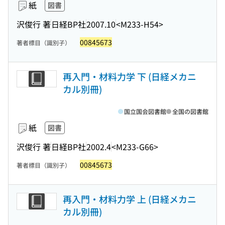
紙
図書
沢俊行 著
日経BP社
2007.10
<M233-H54>
00845673
著者標目（識別子）
再入門・材料力学 下 (日経メカニ
カル別冊)
国立国会図書館
全国の図書館
紙
図書
沢俊行 著
日経BP社
2002.4
<M233-G66>
00845673
著者標目（識別子）
再入門・材料力学 上 (日経メカニ
カル別冊)