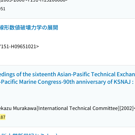
951
線形数値破壊力学の展開
Y151-H09651021>
dings of the sixteenth Asian-Pasific Technical Excha
a-Pacific Marine Congress-90th anniversary of KSNAJ 
dekazu Murakawa
[International Technical Committee]
[2002]
187