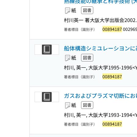
熟練技能の継承と科学技術 (
紙
図書
村川英一 著
大阪大学出版会
2002.
00894187
00296
著者標目（識別子）
船体構造シミユレーシヨンに
紙
図書
村川, 英一, 大阪大学
1995-1996
<
00894187
著者標目（識別子）
ガスおよびプラズマ切断にお
紙
図書
村川, 英一, 大阪大学
1993-1994
<
00894187
著者標目（識別子）