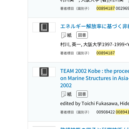
00894187
00296
著者標目（識別子）
エネルギー解放率に基づく非
紙
図書
村川, 英一, 大阪大学
1997-1999
<
00894187
著者標目（識別子）
TEAM 2002 Kobe : the procee
on Marine Structures in Asi
2002
紙
図書
edited by Toichi Fukasawa, Hi
00908422
00894
著者標目（識別子）