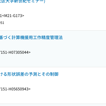
大阪大学新世紀セミナー)
1
<M21-G173>
951
基づく計算機援用工作精度管理法
Y151-H07305044>
ける形状誤差の予測とその制御
Y151-H05650943>