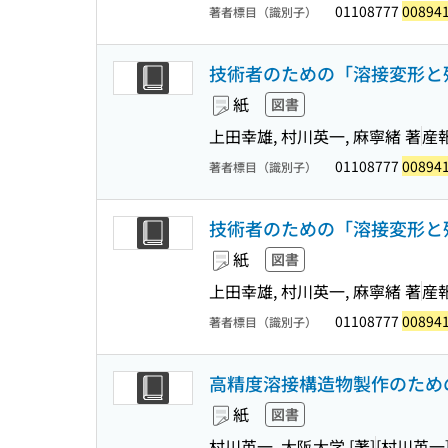
01108777
00894
著者標目（識別子）
技術者のための「溶接変形と残
紙
図書
上田幸雄, 村川英一, 麻寧緒 著
産
01108777
00894
著者標目（識別子）
技術者のための「溶接変形と残
紙
図書
上田幸雄, 村川英一, 麻寧緒 著
産
01108777
00894
著者標目（識別子）
高精度溶接構造物製作のため
紙
図書
村川英一, 大阪大学 [著]
[村川英一