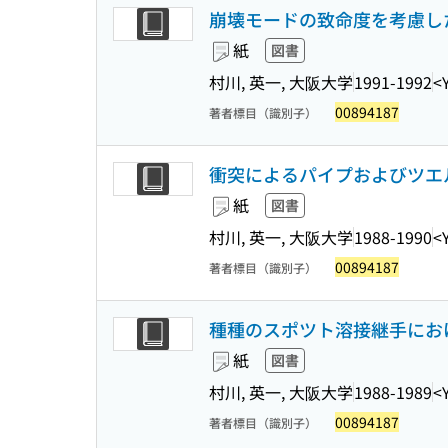
崩壊モードの致命度を考慮し
紙
図書
村川, 英一, 大阪大学
1991-1992
<
00894187
著者標目（識別子）
衝突によるパイプおよびツエ
紙
図書
村川, 英一, 大阪大学
1988-1990
<
00894187
著者標目（識別子）
種種のスポツト溶接継手にお
紙
図書
村川, 英一, 大阪大学
1988-1989
<
00894187
著者標目（識別子）