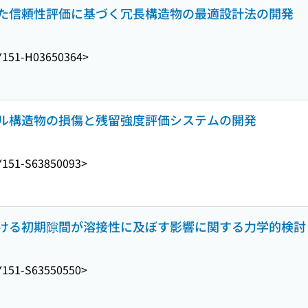
た信頼性評価に基づく冗長構造物の最適設計法の開発
Y151-H03650364>
ル構造物の損傷と残留強度評価システムの開発
Y151-S63850093>
ける初期隙間が溶接性に及ぼす影響に関する力学的検討
Y151-S63550550>