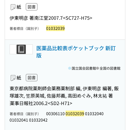
紙
図書
伊東明彦 著
南江堂
2007.7
<SC727-H75>
01032039
著者標目（識別子）
医薬品比較表ポケットブック 新訂
版
国立国会図書館
全国の図書館
紙
図書
東京都病院薬剤師会薬務薬制部 編, 伊東明彦 編著, 飯
塚雄次, 笠原英城, 佐藤邦義, 高田めぐみ, 林太祐 著
薬事日報社
2006.2
<SD2-H71>
00306110
01032039
01032040
著者標目（識別子）
01032041 01032042