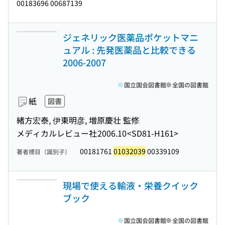
00183696 00687139
ジェネリック医薬品ポケットマニ
ュアル : 先発医薬品と比較できる
2006-2007
国立国会図書館
全国の図書館
紙
図書
緒方宏泰, 伊東明彦, 増原慶壮 監修
メディカルレビュー社
2006.10
<SD81-H161>
00181761
01032039
00339109
著者標目（識別子）
現場で使える輸液・栄養クイック
ブック
国立国会図書館
全国の図書館