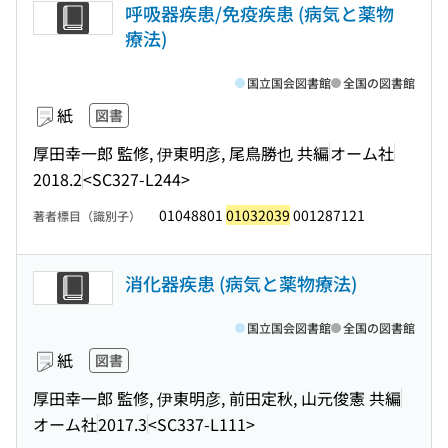
呼吸器疾患/免疫疾患 (病気と薬物
療法)
国立国会図書館
全国の図書館
紙
図書
厚田幸一郎 監修, 伊東明彦, 尾鳥勝也 共編
オーム社
2018.2
<SC327-L244>
01048801
01032039
001287121
著者標目（識別子）
消化器疾患 (病気と薬物療法)
国立国会図書館
全国の図書館
紙
図書
厚田幸一郎 監修, 伊東明彦, 前田定秋, 山元俊憲 共編
オーム社
2017.3
<SC337-L111>