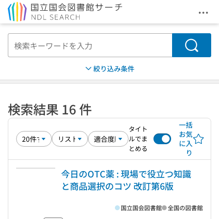
メニ
本文へ移動
検索
絞り込み条件
検索結果 16 件
一括
タイト
お気
ルでま
に入
とめる
り
今日のOTC薬 : 現場で役立つ知識
と商品選択のコツ 改訂第6版
国立国会図書館
全国の図書館