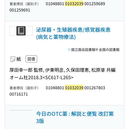
01048801
01032039
001259689
著者標目（識別子）
001259691
泌尿器・生殖器疾患/感覚器疾患
(病気と薬物療法)
国立国会図書館
全国の図書館
紙
図書
厚田幸一郎 監修, 伊東明彦, 久保田理恵, 松原肇 共編
オーム社
2018.3
<SC617-L265>
01048801
01032039
001267803
著者標目（識別子）
00716171
今日のOTC薬 : 解説と便覧 改訂第
3版