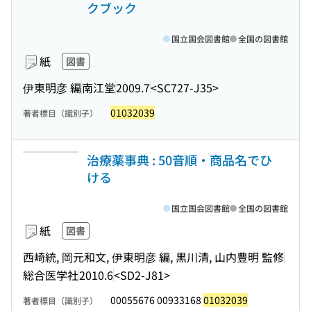
クブック
国立国会図書館
全国の図書館
紙
図書
伊東明彦 編
南江堂
2009.7
<SC727-J35>
01032039
著者標目（識別子）
治療薬事典 : 50音順・商品名でひ
ける
国立国会図書館
全国の図書館
紙
図書
西崎統, 岡元和文, 伊東明彦 編, 黒川清, 山内豊明 監修
総合医学社
2010.6
<SD2-J81>
00055676 00933168
01032039
著者標目（識別子）