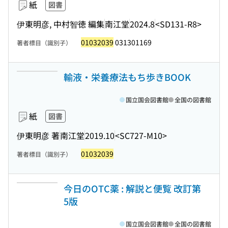
紙
図書
伊東明彦, 中村智徳 編集
南江堂
2024.8
<SD131-R8>
01032039
031301169
著者標目（識別子）
輸液・栄養療法もち歩きBOOK
国立国会図書館
全国の図書館
紙
図書
伊東明彦 著
南江堂
2019.10
<SC727-M10>
01032039
著者標目（識別子）
今日のOTC薬 : 解説と便覧 改訂第
5版
国立国会図書館
全国の図書館