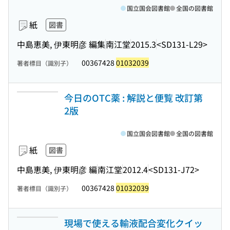
国立国会図書館
全国の図書館
紙
図書
中島恵美, 伊東明彦 編集
南江堂
2015.3
<SD131-L29>
00367428
01032039
著者標目（識別子）
今日のOTC薬 : 解説と便覧 改訂第
2版
国立国会図書館
全国の図書館
紙
図書
中島恵美, 伊東明彦 編
南江堂
2012.4
<SD131-J72>
00367428
01032039
著者標目（識別子）
現場で使える輸液配合変化クイッ