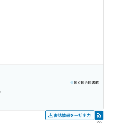
国立国会図書館
>
書誌情報を一括出力
RSS
RSS