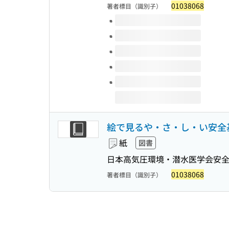
01038068
著者標目（識別子）
このタイトルの巻号
絵で見るや・さ・し・い安全基
紙
図書
日本高気圧環境・潜水医学会安全
01038068
著者標目（識別子）