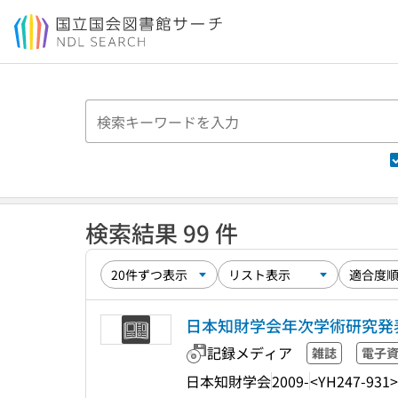
本文へ移動
検索結果 99 件
日本知財学会年次学術研究発
記録メディア
雑誌
電子
日本知財学会
2009-
<YH247-931>