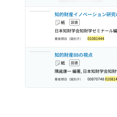
知的財産イノベーション研究の
紙
図書
日本知財学会知財学ゼミナール編
01081444
著者標目（識別子）
知的財産88の視点
紙
図書
隅藏康一 編著, 日本知財学会知
00870748
01081
著者標目（識別子）