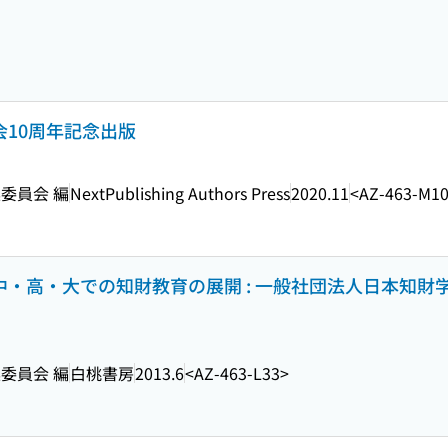
会10周年記念出版
委員会 編
NextPublishing Authors Press
2020.11
<AZ-463-M1
・中・高・大での知財教育の展開 : 一般社団法人日本知財
委員会 編
白桃書房
2013.6
<AZ-463-L33>