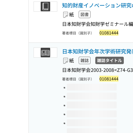
知的財産イノベーション研究の
紙
図書
日本知財学会知財学ゼミナール編
01081444
著者標目（識別子）
日本知財学会年次学術研究発
紙
雑誌
雑誌タイトル
日本知財学会
2003-2008
<Z74-G3
01081444
著者標目（識別子）
このタイトルの巻号