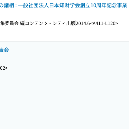
諸相 : 一般社団法人日本知財学会創立10周年記念事業
集委員会 編
コンテンツ・シティ出版
2014.6
<A411-L120>
表会
02>