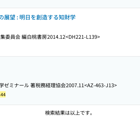
展望 : 明日を創造する知財学
集委員会 編
白桃書房
2014.12
<DH221-L139>
財学ゼミナール 著
税務経理協会
2007.11
<AZ-463-J13>
444
検索結果は以上です。