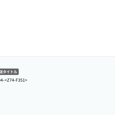
誌タイトル
04-
<Z74-F351>