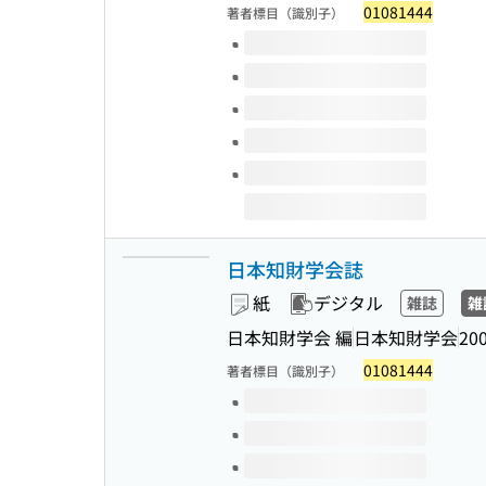
01081444
著者標目（識別子）
このタイトルの巻号
日本知財学会誌
紙
デジタル
雑誌
雑
日本知財学会 編
日本知財学会
20
01081444
著者標目（識別子）
このタイトルの巻号