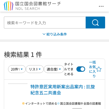
メニ
本文へ移動
検索
絞り込み条件
検索結果 1 件
一括
タイト
お気
ルでま
に入
とめる
り
特許意匠実用新案出品案内 : 凱旋
紀念五二共進会
インターネットで読める
国立国会図書館
全国の図書館