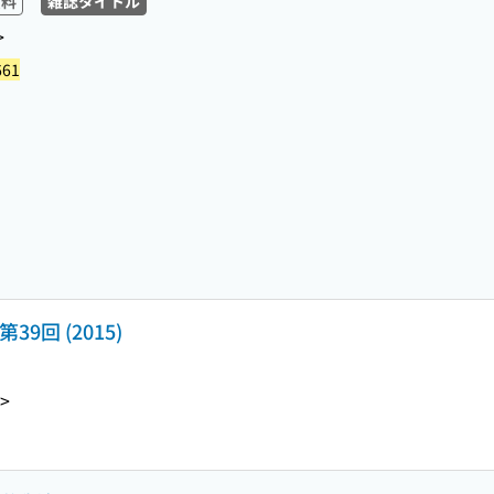
資料
雑誌タイトル
>
661
回 (2015)
>