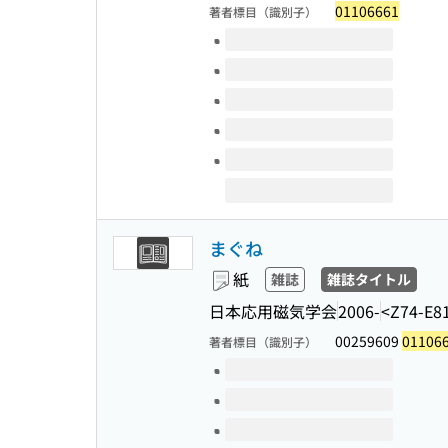
01106661
著者標目（識別子）
このタイトルの巻号
まぐね
紙
雑誌
雑誌タイトル
日本応用磁気学会
2006-
<Z74-E8
00259609
01106
著者標目（識別子）
このタイトルの巻号