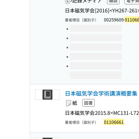
記録メディア
雑誌
電子
日本磁気学会
[2016]
<YH267-261
00259609
01106
著者標目（識別子）
このタイトルの巻号
日本磁気学会学術講演概要集 第39
紙
図書
日本磁気学会
2015.8
<MC131-L72
01106661
著者標目（識別子）