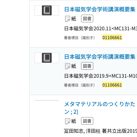
日本磁気学会学術講演概要集 
紙
図書
日本磁気学会
2020.11
<MC131-M
01106661
著者標目（識別子）
日本磁気学会学術講演概要集 第43
紙
図書
日本磁気学会
2019.9
<MC131-M1
01106661
著者標目（識別子）
メタマテリアルのつくりかた 
ン ; 2)
紙
図書
冨田知志, 澤田桂 著
共立出版
2019