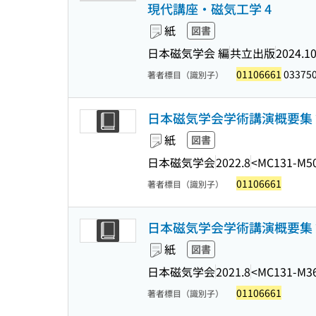
現代講座・磁気工学 4
紙
図書
日本磁気学会 編
共立出版
2024.1
01106661
033750
著者標目（識別子）
日本磁気学会学術講演概要集 
紙
図書
日本磁気学会
2022.8
<MC131-M5
01106661
著者標目（識別子）
日本磁気学会学術講演概要集 
紙
図書
日本磁気学会
2021.8
<MC131-M3
01106661
著者標目（識別子）