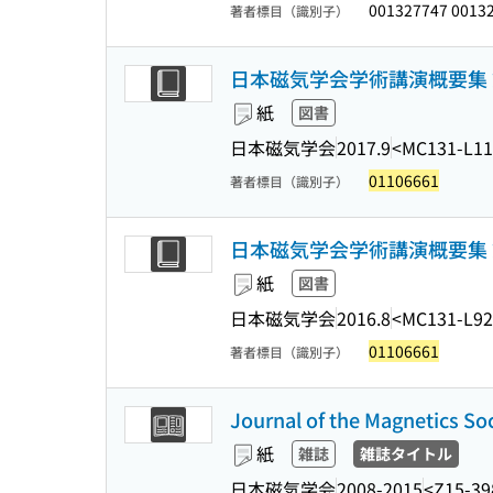
001327747 0013
著者標目（識別子）
日本磁気学会学術講演概要集 第41
紙
図書
日本磁気学会
2017.9
<MC131-L11
01106661
著者標目（識別子）
日本磁気学会学術講演概要集 第40
紙
図書
日本磁気学会
2016.8
<MC131-L92
01106661
著者標目（識別子）
Journal of the Magnetics So
紙
雑誌
雑誌タイトル
日本磁気学会
2008-2015
<Z15-39