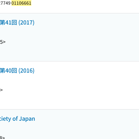
27749
01106661
回 (2017)
5>
回 (2016)
>
ciety of Japan
8>