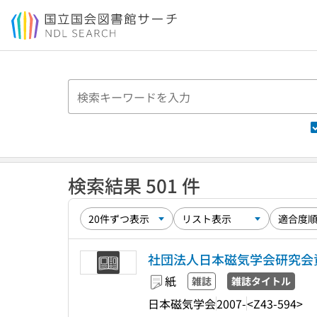
本文へ移動
検索結果 501 件
社団法人日本磁気学会研究会
紙
雑誌
雑誌タイトル
日本磁気学会
2007-
<Z43-594>