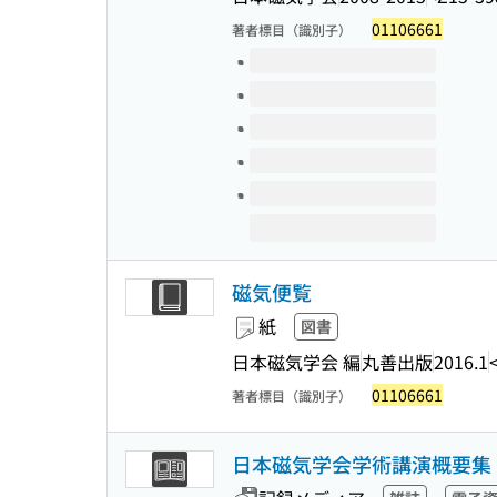
01106661
著者標目（識別子）
このタイトルの巻号
磁気便覧
紙
図書
日本磁気学会 編
丸善出版
2016.1
01106661
著者標目（識別子）
日本磁気学会学術講演概要集 学