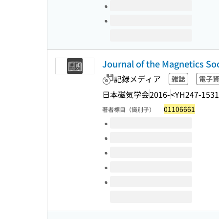
Journal of the Magnetics So
記録メディア
雑誌
電子
日本磁気学会
2016-
<YH247-1531
01106661
著者標目（識別子）
このタイトルの巻号