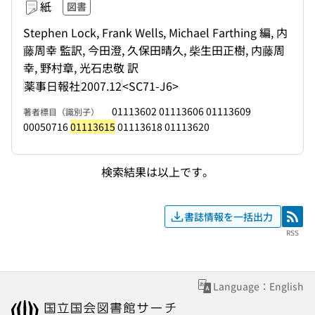
紙
図書
Stephen Lock, Frank Wells, Michael Farthing 編, 内
藤周幸 監訳, 今田澄, 久保田晴久, 柴生田正樹, 内藤周
幸, 野村章, 光石忠敬 訳
薬事日報社
2007.12
<SC71-J6>
01113602 01113606 01113609
著者標目（識別子）
00050716
01113615
01113618 01113620
検索結果は以上です。
書誌情報を一括出力
RSS
RSS
Language：English