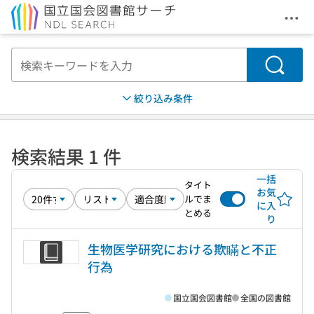
メニ
本文へ移動
検索
絞り込み条件
検索結果 1 件
一括
タイト
お気
ルでま
に入
とめる
り
生物医学研究における欺瞞と不正
行為
国立国会図書館
全国の図書館