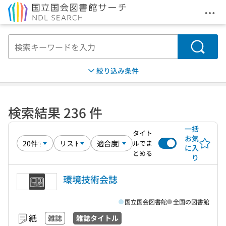
メニ
本文へ移動
検索
絞り込み条件
検索結果 236 件
一括
タイト
お気
ルでま
に入
とめる
り
環境技術会誌
国立国会図書館
全国の図書館
紙
雑誌
雑誌タイトル