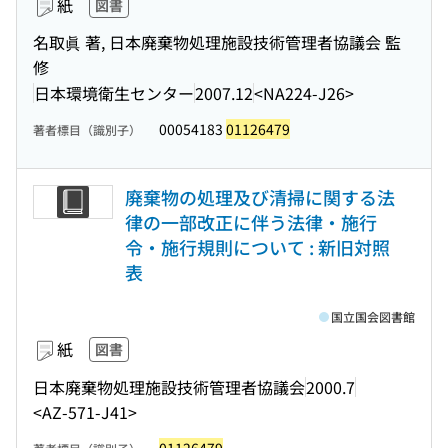
紙
図書
名取眞 著, 日本廃棄物処理施設技術管理者協議会 監
修
日本環境衛生センター
2007.12
<NA224-J26>
00054183
01126479
著者標目（識別子）
廃棄物の処理及び清掃に関する法
律の一部改正に伴う法律・施行
令・施行規則について : 新旧対照
表
国立国会図書館
紙
図書
日本廃棄物処理施設技術管理者協議会
2000.7
<AZ-571-J41>