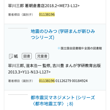
翠川三郎 著
朝倉書店
2018.2
<ME73-L12>
01138196
著者標目（識別子）
地震のひみつ (学研まんが新ひみ
つシリーズ)
国立国会図書館
全国の図書館
紙
図書
児童書
翠川三郎, 瀧本浩一 監修, 吉川豊 まんが
学研教育出版
2013.3
<Y11-N13-L127>
01138196
01126279 00184924
著者標目（識別子）
都市震災マネジメント (シリーズ
〈都市地震工学〉 ; 8)