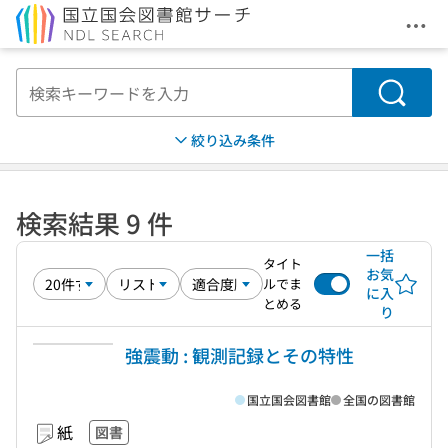
メニ
本文へ移動
検索
絞り込み条件
検索結果 9 件
一括
タイト
お気
ルでま
に入
とめる
り
強震動 : 観測記録とその特性
国立国会図書館
全国の図書館
紙
図書