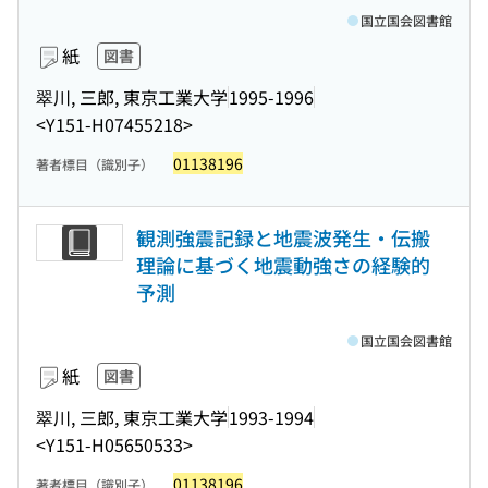
国立国会図書館
紙
図書
翠川, 三郎, 東京工業大学
1995-1996
<Y151-H07455218>
01138196
著者標目（識別子）
観測強震記録と地震波発生・伝搬
理論に基づく地震動強さの経験的
予測
国立国会図書館
紙
図書
翠川, 三郎, 東京工業大学
1993-1994
<Y151-H05650533>
01138196
著者標目（識別子）