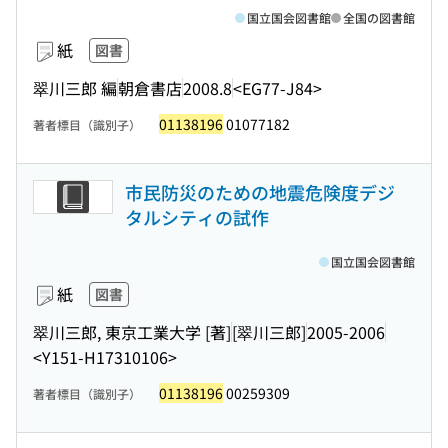
国立国会図書館
全国の図書館
紙
図書
翠川三郎 編
朝倉書店
2008.8
<EG77-J84>
01138196
01077182
著者標目（識別子）
市民防災のための地震危険度デジ
タルシティの試作
国立国会図書館
紙
図書
翠川三郎, 東京工業大学 [著]
[翠川三郎]
2005-2006
<Y151-H17310106>
01138196
00259309
著者標目（識別子）