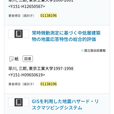
<Y151-H12650567>
01138196
著者標目（識別子）
常時微動測定に基づく中低層建築
物の地震応答特性の総合的評価
国立国会図書館
紙
図書
翠川, 三郎, 東京工業大学
1997-1998
<Y151-H09650619>
01138196
著者標目（識別子）
GISを利用した地震ハザード・リ
スクマツピングシステム