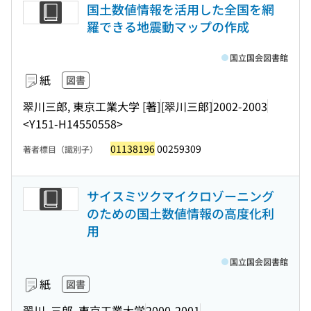
国土数値情報を活用した全国を網
羅できる地震動マップの作成
国立国会図書館
紙
図書
翠川三郎, 東京工業大学 [著]
[翠川三郎]
2002-2003
<Y151-H14550558>
01138196
00259309
著者標目（識別子）
サイスミツクマイクロゾーニング
のための国土数値情報の高度化利
用
国立国会図書館
紙
図書
翠川, 三郎, 東京工業大学
2000-2001