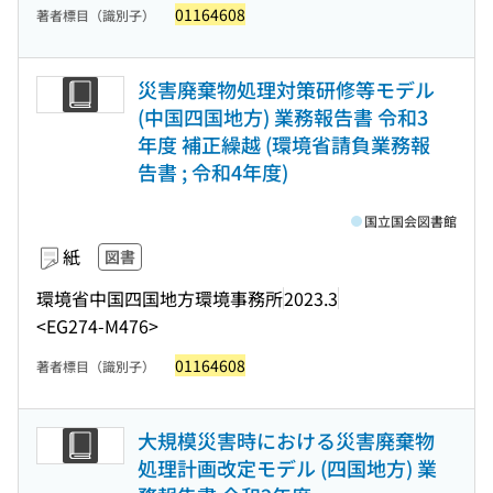
01164608
著者標目（識別子）
災害廃棄物処理対策研修等モデル
(中国四国地方) 業務報告書 令和3
年度 補正繰越 (環境省請負業務報
告書 ; 令和4年度)
国立国会図書館
紙
図書
環境省中国四国地方環境事務所
2023.3
<EG274-M476>
01164608
著者標目（識別子）
大規模災害時における災害廃棄物
処理計画改定モデル (四国地方) 業