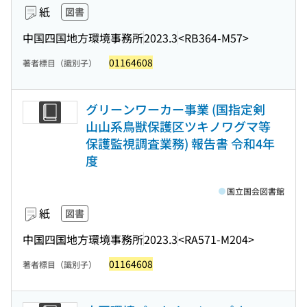
紙
図書
中国四国地方環境事務所
2023.3
<RB364-M57>
01164608
著者標目（識別子）
グリーンワーカー事業 (国指定剣
山山系鳥獣保護区ツキノワグマ等
保護監視調査業務) 報告書 令和4年
度
国立国会図書館
紙
図書
中国四国地方環境事務所
2023.3
<RA571-M204>
01164608
著者標目（識別子）