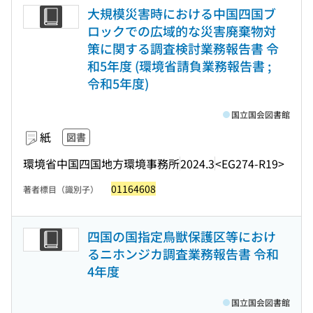
大規模災害時における中国四国ブ
ロックでの広域的な災害廃棄物対
策に関する調査検討業務報告書 令
和5年度 (環境省請負業務報告書 ;
令和5年度)
国立国会図書館
紙
図書
環境省中国四国地方環境事務所
2024.3
<EG274-R19>
01164608
著者標目（識別子）
四国の国指定鳥獣保護区等におけ
るニホンジカ調査業務報告書 令和
4年度
国立国会図書館