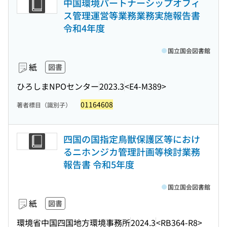
中国環境パートナーシップオフィ
ス管理運営等業務業務実施報告書
令和4年度
国立国会図書館
紙
図書
ひろしまNPOセンター
2023.3
<E4-M389>
01164608
著者標目（識別子）
四国の国指定鳥獣保護区等におけ
るニホンジカ管理計画等検討業務
報告書 令和5年度
国立国会図書館
紙
図書
環境省中国四国地方環境事務所
2024.3
<RB364-R8>