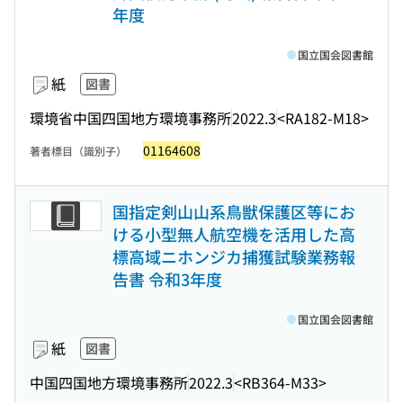
年度
国立国会図書館
紙
図書
環境省中国四国地方環境事務所
2022.3
<RA182-M18>
01164608
著者標目（識別子）
国指定剣山山系鳥獣保護区等にお
ける小型無人航空機を活用した高
標高域ニホンジカ捕獲試験業務報
告書 令和3年度
国立国会図書館
紙
図書
中国四国地方環境事務所
2022.3
<RB364-M33>