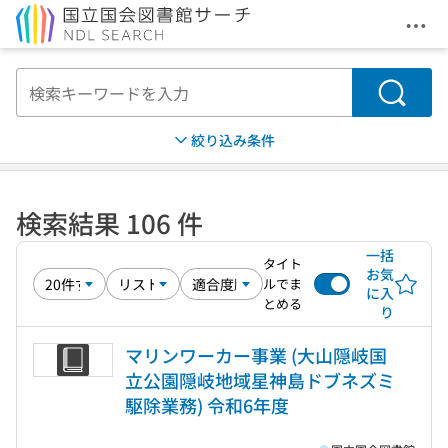
メニ
本文へ移動
検索
絞り込み条件
検索結果 106 件
一括
タイト
お気
ルでま
に入
とめる
り
マリンワーカー事業 (大山隠岐国
立公園隠岐地域星神島ドブネズミ
駆除業務) 令和6年度