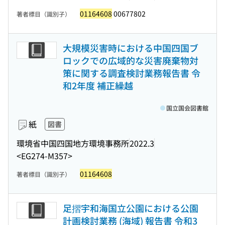
01164608
00677802
著者標目（識別子）
大規模災害時における中国四国ブ
ロックでの広域的な災害廃棄物対
策に関する調査検討業務報告書 令
和2年度 補正繰越
国立国会図書館
紙
図書
環境省中国四国地方環境事務所
2022.3
<EG274-M357>
01164608
著者標目（識別子）
足摺宇和海国立公園における公園
計画検討業務 (海域) 報告書 令和3