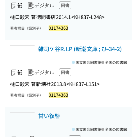
紙
デジタル
図書
樋口毅宏 著
徳間書店
2014.1
<KH837-L248>
01174363
著者標目（識別子）
雑司ケ谷R.I.P (新潮文庫 ; ひ-34-2)
国立国会図書館
全国の図書館
紙
デジタル
図書
樋口毅宏 著
新潮社
2013.8
<KH837-L151>
01174363
著者標目（識別子）
甘い復讐
国立国会図書館
全国の図書館