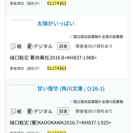
01174363
著者標目（識別子）
太陽がいっぱい
国立国会図書館
全国の図書館
紙
デジタル
図書
障害者向け資料あり
樋口毅宏 著
扶桑社
2016.8
<KH837-L988>
01174363
著者標目（識別子）
甘い復讐 (角川文庫 ; ひ26-1)
国立国会図書館
全国の図書館
紙
デジタル
図書
障害者向け資料あり
樋口毅宏 [著]
KADOKAWA
2016.7
<KH837-L925>