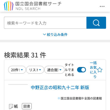
メニ
本文へ移動
検索
絞り込み条件
検索結果 31 件
一括
タイト
お気
ルでま
に入
とめる
り
中野正彦の昭和九十二年 新版
国立国会図書館
全国の図書館
紙
図書