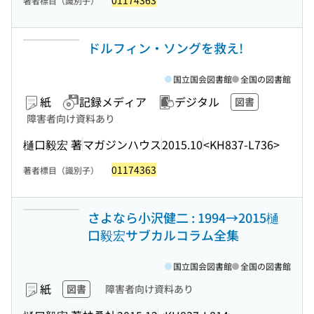
01174363
著者標目（識別子）
ドルフィン・ソングを救え!
国立国会図書館
全国の図書館
紙
記録メディア
デジタル
図書
障害者向け資料あり
樋口毅宏 著
マガジンハウス
2015.10
<KH837-L736>
01174363
著者標目（識別子）
さよなら小沢健二 : 1994→2015樋
口毅宏サブカルコラム全集
国立国会図書館
全国の図書館
紙
図書
障害者向け資料あり