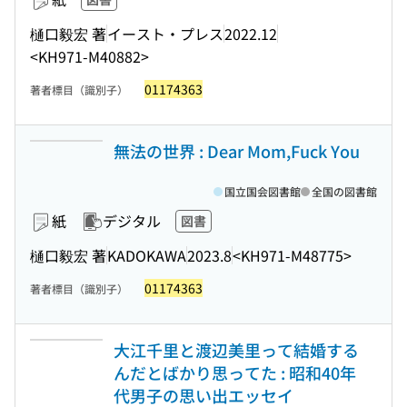
樋口毅宏 著
イースト・プレス
2022.12
<KH971-M40882>
01174363
著者標目（識別子）
無法の世界 : Dear Mom,Fuck You
国立国会図書館
全国の図書館
紙
デジタル
図書
樋口毅宏 著
KADOKAWA
2023.8
<KH971-M48775>
01174363
著者標目（識別子）
大江千里と渡辺美里って結婚する
んだとばかり思ってた : 昭和40年
代男子の思い出エッセイ