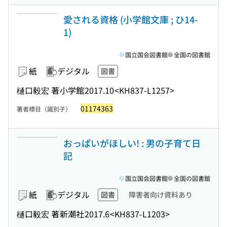
愛される資格 (小学館文庫 ; ひ14-
1)
国立国会図書館
全国の図書館
紙
デジタル
図書
樋口毅宏 著
小学館
2017.10
<KH837-L1257>
01174363
著者標目（識別子）
おっぱいがほしい! : 男の子育て日
記
国立国会図書館
全国の図書館
紙
デジタル
図書
障害者向け資料あり
樋口毅宏 著
新潮社
2017.6
<KH837-L1203>