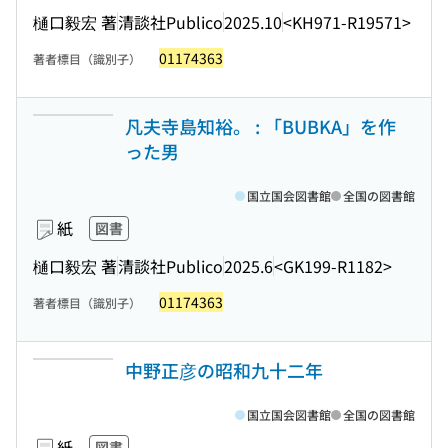
樋口毅宏 著
清談社Publico
2025.10
<KH971-R19571>
01174363
著者標目（識別子）
凡夫寺島知裕。 : 「BUBKA」を作
った男
国立国会図書館
全国の図書館
紙
図書
樋口毅宏 著
清談社Publico
2025.6
<GK199-R1182>
01174363
著者標目（識別子）
中野正彦の昭和九十二年
国立国会図書館
全国の図書館
紙
図書