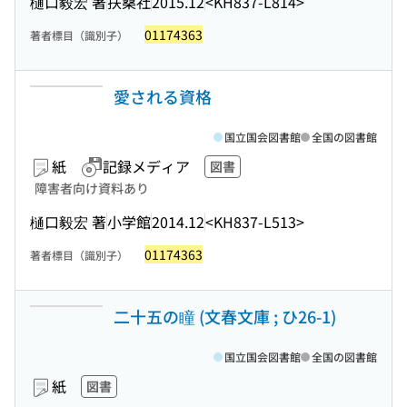
樋口毅宏 著
扶桑社
2015.12
<KH837-L814>
01174363
著者標目（識別子）
愛される資格
国立国会図書館
全国の図書館
紙
記録メディア
図書
障害者向け資料あり
樋口毅宏 著
小学館
2014.12
<KH837-L513>
01174363
著者標目（識別子）
二十五の瞳 (文春文庫 ; ひ26-1)
国立国会図書館
全国の図書館
紙
図書