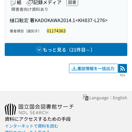
紙
記録メディア
図書
障害者向け資料あり
樋口毅宏 著
KADOKAWA
2014.1
<KH837-L276>
01174363
著者標目（識別子）
もっと見る（21件目～）
書誌情報を一括出力
RSS
RSS
Language：English
資料にアクセスするための手段
インターネットで資料を読む