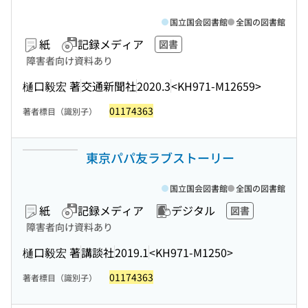
国立国会図書館
全国の図書館
紙
記録メディア
図書
障害者向け資料あり
樋口毅宏 著
交通新聞社
2020.3
<KH971-M12659>
01174363
著者標目（識別子）
東京パパ友ラブストーリー
国立国会図書館
全国の図書館
紙
記録メディア
デジタル
図書
障害者向け資料あり
樋口毅宏 著
講談社
2019.1
<KH971-M1250>
01174363
著者標目（識別子）