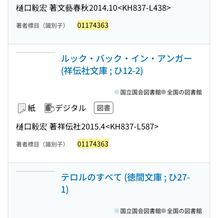
樋口毅宏 著
文藝春秋
2014.10
<KH837-L438>
01174363
著者標目（識別子）
ルック・バック・イン・アンガー
(祥伝社文庫 ; ひ12-2)
国立国会図書館
全国の図書館
紙
デジタル
図書
樋口毅宏 著
祥伝社
2015.4
<KH837-L587>
01174363
著者標目（識別子）
テロルのすべて (徳間文庫 ; ひ27-
1)
国立国会図書館
全国の図書館