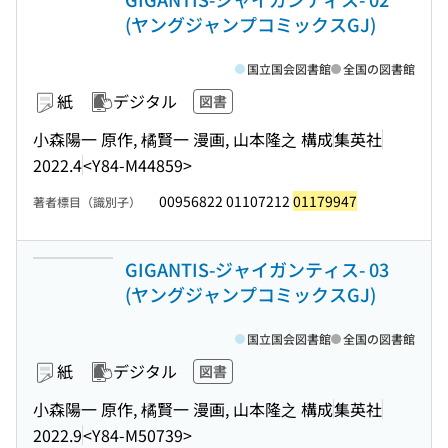
(ヤングジャンプコミックスGJ)
国立国会図書館
全国の図書館
紙
デジタル
図書
小森陽一 原作, 橘賢一 漫画, 山本隆之 構成
集英社
2022.4
<Y84-M44859>
00956822 01107212
01179947
著者標目（識別子）
GIGANTIS-ジャイガンティス- 03
(ヤングジャンプコミックスGJ)
国立国会図書館
全国の図書館
紙
デジタル
図書
小森陽一 原作, 橘賢一 漫画, 山本隆之 構成
集英社
2022.9
<Y84-M50739>