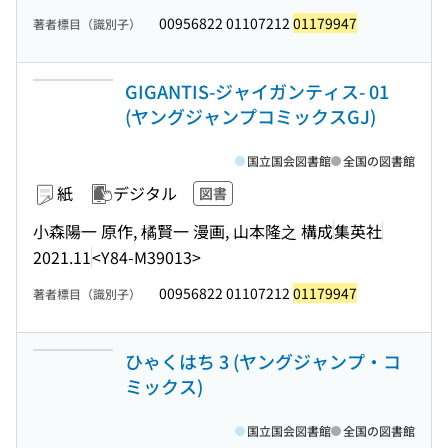
00956822 01107212
01179947
著者標目（識別子）
GIGANTIS-ジャイガンティス- 01
(ヤングジャンプコミックスGJ)
国立国会図書館
全国の図書館
紙
デジタル
図書
小森陽一 原作, 橘賢一 漫画, 山本隆之 構成
集英社
2021.11
<Y84-M39013>
00956822 01107212
01179947
著者標目（識別子）
ひゃくはち 3 (ヤングジャンプ・コ
ミックス)
国立国会図書館
全国の図書館