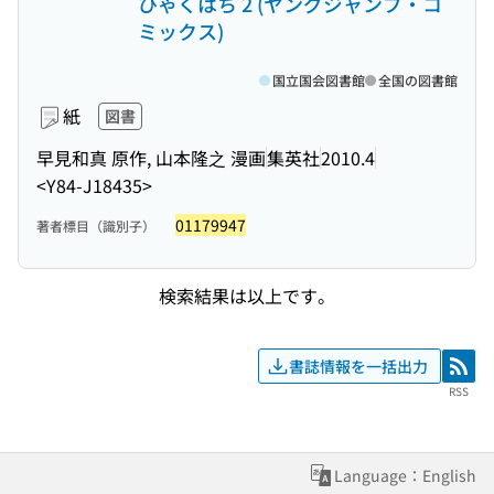
ひゃくはち 2 (ヤングジャンプ・コ
ミックス)
国立国会図書館
全国の図書館
紙
図書
早見和真 原作, 山本隆之 漫画
集英社
2010.4
<Y84-J18435>
01179947
著者標目（識別子）
検索結果は以上です。
書誌情報を一括出力
RSS
RSS
Language：English