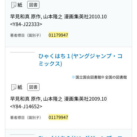
紙
図書
早見和真 原作, 山本隆之 漫画
集英社
2010.10
<Y84-J22333>
01179947
著者標目（識別子）
ひゃくはち 1 (ヤングジャンプ・コ
ミックス)
国立国会図書館
全国の図書館
紙
図書
早見和真 原作, 山本隆之 漫画
集英社
2009.10
<Y84-J14652>
01179947
著者標目（識別子）