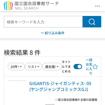
メニ
本文へ移動
検索
絞り込み条件
検索結果 8 件
一括
タイト
お気
ルでま
に入
とめる
り
GIGANTIS-ジャイガンティス- 05
(ヤングジャンプコミックスGJ)
国立国会図書館
全国の図書館