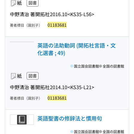
紙
図書
中野清治 著
開拓社
2016.10
<KS35-L56>
01183681
著者標目（識別子）
英語の法助動詞 (開拓社言語・文
化選書 ; 49)
国立国会図書館
全国の図書館
紙
図書
中野清治 著
開拓社
2014.10
<KS35-L21>
01183681
著者標目（識別子）
英語聖書の修辞法と慣用句
国立国会図書館
全国の図書館