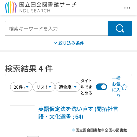
メニ
本文へ移動
検索
絞り込み条件
検索結果 4 件
一括
タイト
お気
ルでま
に入
とめる
り
英語仮定法を洗い直す (開拓社言
語・文化選書 ; 64)
国立国会図書館
全国の図書館