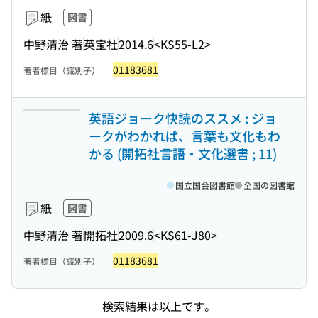
紙
図書
中野清治 著
英宝社
2014.6
<KS55-L2>
01183681
著者標目（識別子）
英語ジョーク快読のススメ : ジョ
ークがわかれば、言葉も文化もわ
かる (開拓社言語・文化選書 ; 11)
国立国会図書館
全国の図書館
紙
図書
中野清治 著
開拓社
2009.6
<KS61-J80>
01183681
著者標目（識別子）
検索結果は以上です。