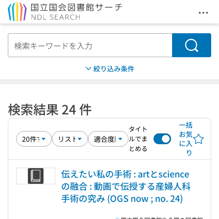
メニ
本文へ移動
検索
絞り込み条件
検索結果 24 件
一括
タイト
お気
ルでま
に入
とめる
り
伝えたい私の手術 : artとscience
の融合 : 動画で伝授する産婦人科
手術の究み (OGS now ; no. 24)