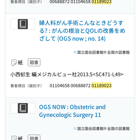
00688872 01104658
01189023
著者標目（識別子）
婦人科がん手術こんなときどうす
る? : がんの根治とQOLの改善をめ
ざして (OGS now ; no. 14)
国立国会図書館
全国の図書館
紙
図書
小西郁生 編
メジカルビュー社
2013.5
<SC471-L49>
01104658 00688872
01189023
著者標目（識別子）
OGS NOW : Obstetric and
Gynecologic Surgery 11
国立国会図書館
全国の図書館
紙
図書