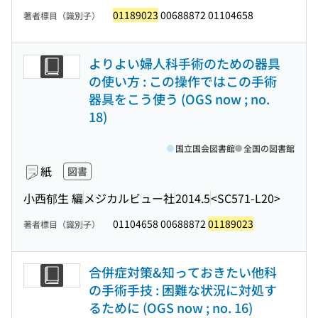
01189023
00688872 01104658
著者標目（識別子）
よりよい婦人科手術のための器具
の使い方 : この操作ではこの手術
器具をこう使う (OGS now ; no.
18)
国立国会図書館
全国の図書館
紙
図書
小西郁生 編
メジカルビュー社
2014.5
<SC571-L20>
01104658 00688872
01189023
著者標目（識別子）
合併症対策&知っておきたい他科
の手術手技 : 困難な状況に対処す
るために (OGS now ; no. 16)