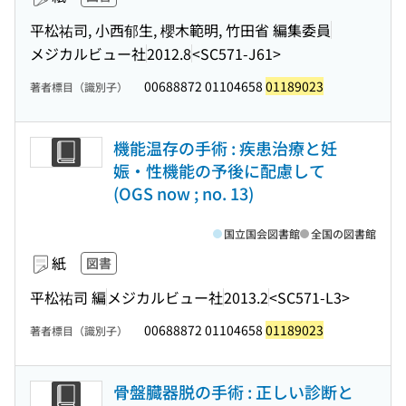
平松祐司, 小西郁生, 櫻木範明, 竹田省 編集委員
メジカルビュー社
2012.8
<SC571-J61>
00688872 01104658
01189023
著者標目（識別子）
機能温存の手術 : 疾患治療と妊
娠・性機能の予後に配慮して
(OGS now ; no. 13)
国立国会図書館
全国の図書館
紙
図書
平松祐司 編
メジカルビュー社
2013.2
<SC571-L3>
00688872 01104658
01189023
著者標目（識別子）
骨盤臓器脱の手術 : 正しい診断と