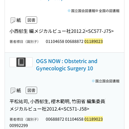
国立国会図書館
全国の図書館
紙
図書
小西郁生 編
メジカルビュー社
2012.2
<SC577-J75>
01104658 00688872
01189023
著者標目（識別子）
OGS NOW : Obstetric and
Gynecologic Surgery 10
国立国会図書館
紙
図書
平松祐司, 小西郁生, 櫻木範明, 竹田省 編集委員
メジカルビュー社
2012.4
<SC571-J58>
00688872 01104658
01189023
著者標目（識別子）
00992299