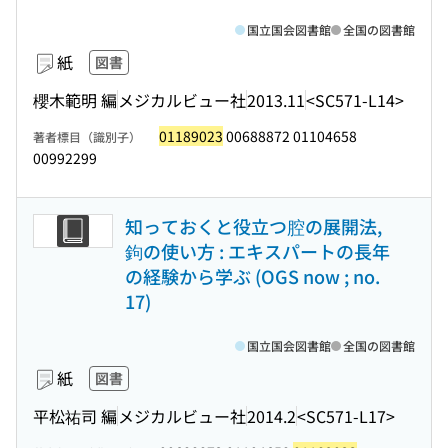
国立国会図書館
全国の図書館
紙
図書
櫻木範明 編
メジカルビュー社
2013.11
<SC571-L14>
01189023
00688872 01104658
著者標目（識別子）
00992299
知っておくと役立つ腔の展開法,
鉤の使い方 : エキスパートの長年
の経験から学ぶ (OGS now ; no.
17)
国立国会図書館
全国の図書館
紙
図書
平松祐司 編
メジカルビュー社
2014.2
<SC571-L17>