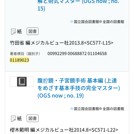
解と術式マスター (OGS now ; no.
15)
国立国会図書館
全国の図書館
紙
図書
竹田省 編
メジカルビュー社
2013.8
<SC577-L15>
00992299 00688872 01104658
著者標目（識別子）
01189023
腹腔鏡・子宮鏡手術 基本編 (上達
をめざす基本手技の完全マスター)
(OGS now ; no. 19)
国立国会図書館
全国の図書館
紙
図書
櫻木範明 編
メジカルビュー社
2014.8
<SC571-L22>