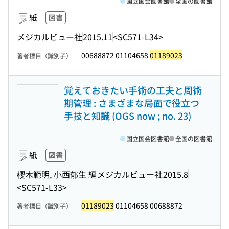
国立国会図書館
全国の図書館
紙
図書
メジカルビュー社
2015.11
<SC571-L34>
00688872 01104658
01189023
著者標目（識別子）
覚えておきたい手術の工夫と周術
期管理 : さまざまな局面で役立つ
手技と知識 (OGS now ; no. 23)
国立国会図書館
全国の図書館
紙
図書
櫻木範明, 小西郁生 編
メジカルビュー社
2015.8
<SC571-L33>
01189023
01104658 00688872
著者標目（識別子）