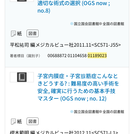
適切な術式の選択 (OGS now ;
no.8)
国立国会図書館
全国の図書館
紙
図書
平松祐司 編
メジカルビュー社
2011.11
<SC571-J55>
00688872 01104658
01189023
著者標目（識別子）
子宮内膜症・子宮腺筋症こんなと
きどうする? : 難易度の高い手術を
安全, 確実に行うための基本手技
マスター (OGS now ; no. 12)
国立国会図書館
全国の図書館
紙
図書
櫻木範明 編
メジカルビュー社
2012.11
<SC571-L1>