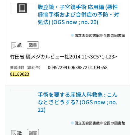
腹腔鏡・子宮鏡手術 応用編 (悪性
腫瘍手術および合併症の予防・対
処法) (OGS now ; no. 20)
国立国会図書館
全国の図書館
紙
図書
竹田省 編
メジカルビュー社
2014.11
<SC571-L23>
00992299 00688872 01104658
著者標目（識別子）
01189023
手術を要する産婦人科救急 : こん
なときどうする? (OGS now ; no.
22)
国立国会図書館
全国の図書館
紙
図書