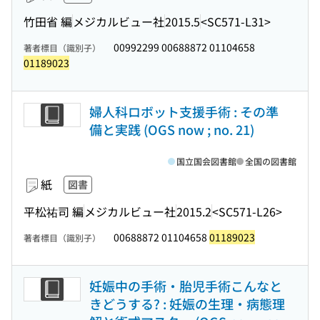
竹田省 編
メジカルビュー社
2015.5
<SC571-L31>
00992299 00688872 01104658
著者標目（識別子）
01189023
婦人科ロボット支援手術 : その準
備と実践 (OGS now ; no. 21)
国立国会図書館
全国の図書館
紙
図書
平松祐司 編
メジカルビュー社
2015.2
<SC571-L26>
00688872 01104658
01189023
著者標目（識別子）
妊娠中の手術・胎児手術こんなと
きどうする? : 妊娠の生理・病態理