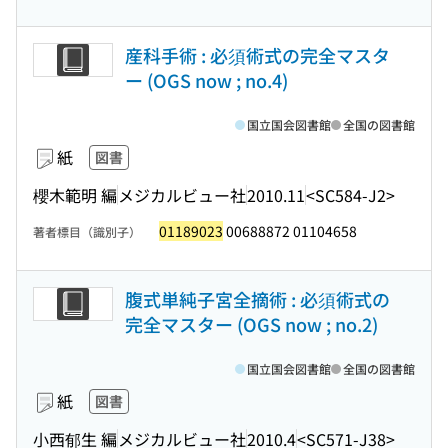
産科手術 : 必須術式の完全マスタ
ー (OGS now ; no.4)
国立国会図書館
全国の図書館
紙
図書
櫻木範明 編
メジカルビュー社
2010.11
<SC584-J2>
01189023
00688872 01104658
著者標目（識別子）
腹式単純子宮全摘術 : 必須術式の
完全マスター (OGS now ; no.2)
国立国会図書館
全国の図書館
紙
図書
小西郁生 編
メジカルビュー社
2010.4
<SC571-J38>