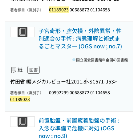
01189023
00688872 01104658
著者標目（識別子）
子宮奇形・膣欠損・外陰異常・性
別適合の手術 : 病態理解と術式ま
るごとマスター (OGS now ; no.7)
国立国会図書館
全国の図書館
紙
図書
竹田省 編
メジカルビュー社
2011.8
<SC571-J53>
00992299 00688872 01104658
著者標目（識別子）
01189023
前置胎盤・前置癒着胎盤の手術 :
入念な準備で危機に対処 (OGS
now ; no.9)