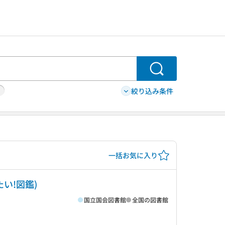
検索
絞り込み条件
一括お気に入り
い!図鑑)
国立国会図書館
全国の図書館