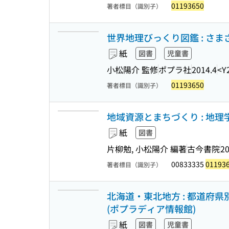
01193650
著者標目（識別子）
世界地理びっくり図鑑 : さま
紙
図書
児童書
小松陽介 監修
ポプラ社
2014.4
<Y
01193650
著者標目（識別子）
地域資源とまちづくり : 地理学
紙
図書
片柳勉, 小松陽介 編著
古今書院
20
00833335
01193
著者標目（識別子）
北海道・東北地方 : 都道府
(ポプラディア情報館)
紙
図書
児童書