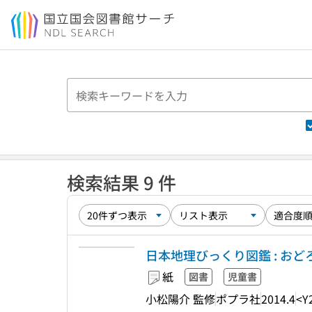
本文へ移動
検索結果 9 件
日本地理びっくり図鑑 : おど
紙
図書
児童書
小松陽介 監修
ポプラ社
2014.4
<Y