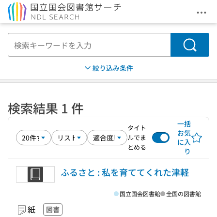
メニ
本文へ移動
検索
絞り込み条件
検索結果 1 件
一括
タイト
お気
ルでま
に入
とめる
り
ふるさと : 私を育ててくれた津軽
国立国会図書館
全国の図書館
紙
図書