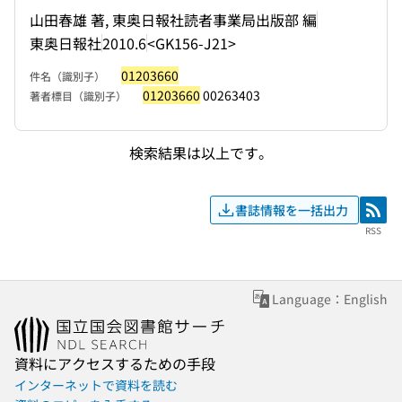
山田春雄 著, 東奥日報社読者事業局出版部 編
東奥日報社
2010.6
<GK156-J21>
01203660
件名（識別子）
01203660
00263403
著者標目（識別子）
検索結果は以上です。
書誌情報を一括出力
RSS
RSS
Language：English
資料にアクセスするための手段
インターネットで資料を読む