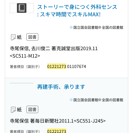
ストーリーで身につく外科センス
: スキマ時間でスキルMAX!
国立国会図書館
全国の図書館
紙
図書
寺尾保信, 去川俊二 著
克誠堂出版
2019.11
<SC511-M12>
01221273
01107674
著者標目（識別子）
再建手術、承ります
国立国会図書館
全国の図書館
紙
図書
寺尾保信 著
毎日新聞社
2011.1
<SC551-J245>
01221273
著者標目（識別子）