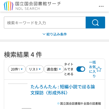
メニ
本文へ移動
検索
絞り込み条件
検索結果 4 件
一括
タイト
お気
ルでま
に入
とめる
り
たんろんたん : 短編小説で綴る論
文探訪〈形成外科〉
国立国会図書館
全国の図書館