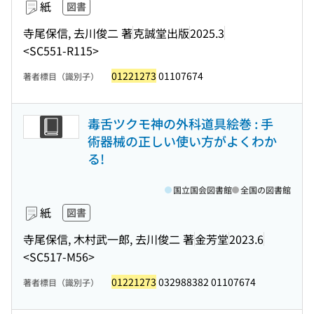
紙
図書
寺尾保信, 去川俊二 著
克誠堂出版
2025.3
<SC551-R115>
01221273
01107674
著者標目（識別子）
毒舌ツクモ神の外科道具絵巻 : 手
術器械の正しい使い方がよくわか
る!
国立国会図書館
全国の図書館
紙
図書
寺尾保信, 木村武一郎, 去川俊二 著
金芳堂
2023.6
<SC517-M56>
01221273
032988382 01107674
著者標目（識別子）