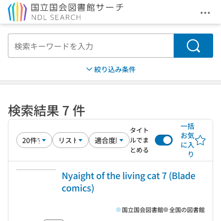
メニ
本文へ移動
検索
絞り込み条件
検索結果 7 件
一括
タイト
お気
ルでま
に入
とめる
り
Nyaight of the living cat 7 (Blade
comics)
国立国会図書館
全国の図書館