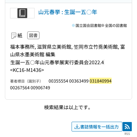
山元春挙 : 生誕一五〇年
国立国会図書館
全国の図書館
紙
図書
福本事務所, 滋賀県立美術館, 笠岡市立竹喬美術館, 富
山県水墨美術館 編集
生誕一五〇年山元春挙展実行委員会
2022.4
<KC16-M1436>
00355554 00363499
031840994
著者標目（識別子）
00267564 00906749
検索結果は以上です。
書誌情報を一括出力
RSS
RSS