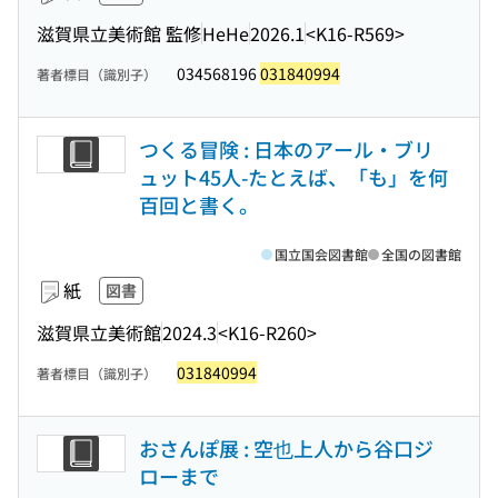
滋賀県立美術館 監修
HeHe
2026.1
<K16-R569>
034568196
031840994
著者標目（識別子）
つくる冒険 : 日本のアール・ブリ
ュット45人-たとえば、「も」を何
百回と書く。
国立国会図書館
全国の図書館
紙
図書
滋賀県立美術館
2024.3
<K16-R260>
031840994
著者標目（識別子）
おさんぽ展 : 空也上人から谷口ジ
ローまで