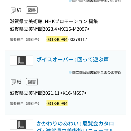
国立国会図書館
全国の図書館
紙
図書
滋賀県立美術館, NHKプロモーション 編集
滋賀県立美術館
2023.4
<KC16-M2097>
031840994
00378117
著者標目（識別子）
ボイスオーバー : 回って遊ぶ声
国立国会図書館
全国の図書館
紙
図書
滋賀県立美術館
2021.11
<K16-M697>
031840994
著者標目（識別子）
かかわりのあわい : 展覧会カタロ
グ : 滋賀県立美術館リニューアル