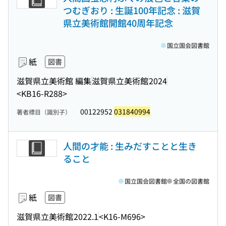
つむぎおり : 生誕100年記念 : 滋賀
県立美術館開館40周年記念
国立国会図書館
紙
図書
滋賀県立美術館 編集
滋賀県立美術館
2024
<KB16-R288>
00122952
031840994
著者標目（識別子）
人間の才能 : 生みだすことと生き
ること
国立国会図書館
全国の図書館
紙
図書
滋賀県立美術館
2022.1
<K16-M696>