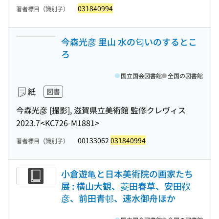
031840994
著者標目（識別子）
今森光彦 里山 水の匂いのするとこ
ろ
国立国会図書館
全国の図書館
紙
図書
今森光彦 [撮影], 滋賀県立美術館 監修
クレヴィス
2023.7
<KC726-M1881>
00133062
031840994
著者標目（識別子）
小倉遊亀と日本美術院の画家たち
展 : 横山大観、菱田春草、安田靫
彦、前田青邨、速水御舟ほか