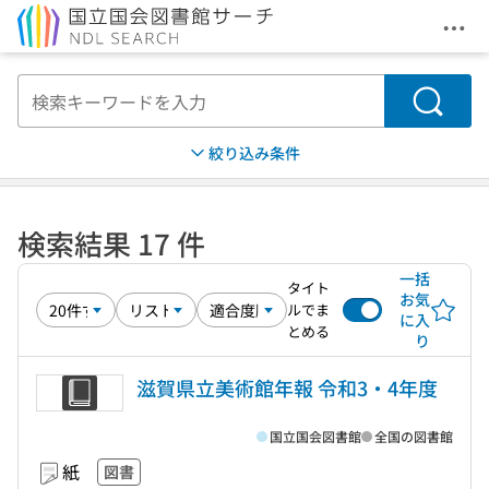
メニ
本文へ移動
検索
絞り込み条件
検索結果 17 件
一括
タイト
お気
ルでま
に入
とめる
り
滋賀県立美術館年報 令和3・4年度
国立国会図書館
全国の図書館
紙
図書