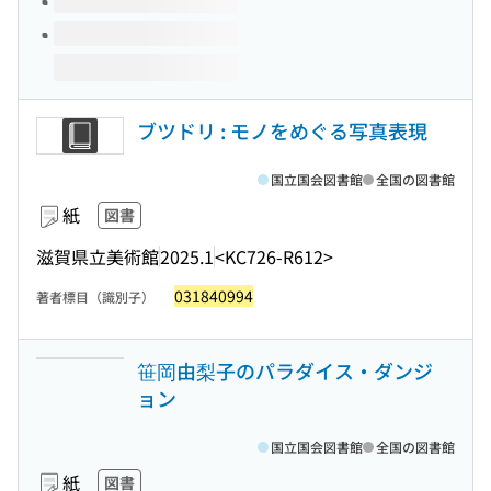
ブツドリ : モノをめぐる写真表現
国立国会図書館
全国の図書館
紙
図書
滋賀県立美術館
2025.1
<KC726-R612>
031840994
著者標目（識別子）
笹岡由梨子のパラダイス・ダンジ
ョン
国立国会図書館
全国の図書館
紙
図書