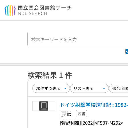
本文へ移動
検索結果 1 件
ドイツ射撃学校遠征記 : 1982
紙
図書
[菅野利雄]
[2022]
<FS37-M292>