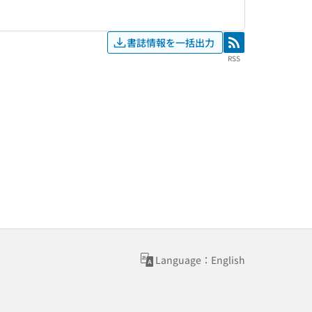
書誌情報を一括出力
RSS
RSS
Language：English