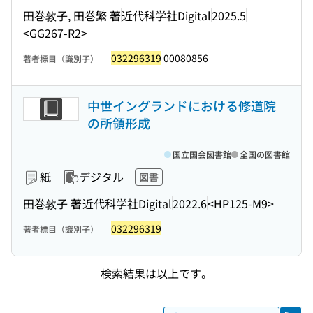
田巻敦子, 田巻繁 著
近代科学社Digital
2025.5
<GG267-R2>
032296319
00080856
著者標目（識別子）
中世イングランドにおける修道院
の所領形成
国立国会図書館
全国の図書館
紙
デジタル
図書
田巻敦子 著
近代科学社Digital
2022.6
<HP125-M9>
032296319
著者標目（識別子）
検索結果は以上です。