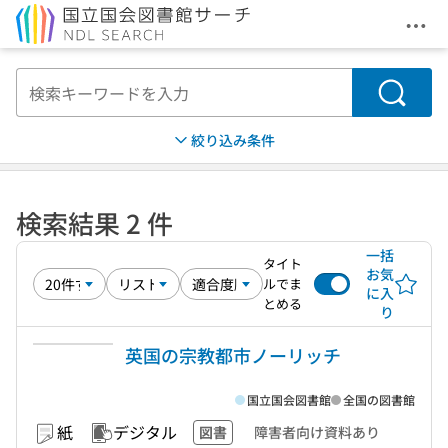
メニ
本文へ移動
検索
絞り込み条件
検索結果 2 件
一括
タイト
お気
ルでま
に入
とめる
り
英国の宗教都市ノーリッチ
国立国会図書館
全国の図書館
紙
デジタル
図書
障害者向け資料あり