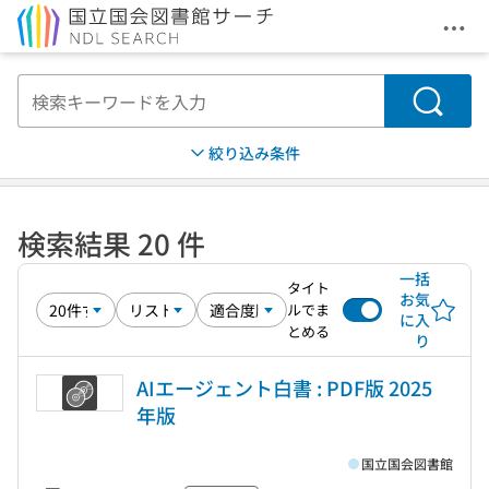
メニ
本文へ移動
検索
絞り込み条件
検索結果 20 件
一括
タイト
お気
ルでま
に入
とめる
り
AIエージェント白書 : PDF版 2025
年版
国立国会図書館