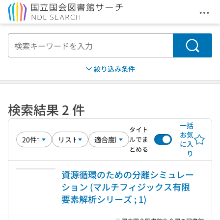
メニ
本文へ移動
検索
絞り込み条件
検索結果 2 件
一括
タイト
お気
ルでま
に入
とめる
り
資源循環のための分離シミュレー
ション (マルチフィジックス有限
要素解析シリーズ ; 1)