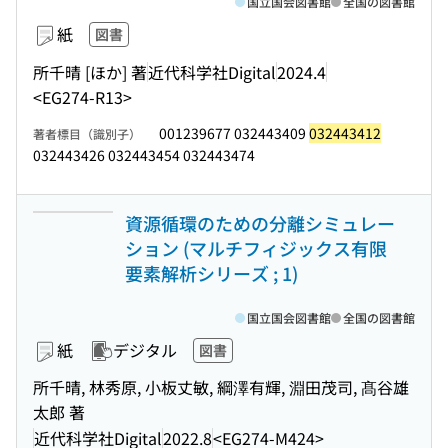
国立国会図書館
全国の図書館
紙
図書
所千晴 [ほか] 著
近代科学社Digital
2024.4
<EG274-R13>
001239677 032443409
032443412
著者標目（識別子）
032443426 032443454 032443474
資源循環のための分離シミュレー
ション (マルチフィジックス有限
要素解析シリーズ ; 1)
国立国会図書館
全国の図書館
紙
デジタル
図書
所千晴, 林秀原, 小板丈敏, 綱澤有輝, 淵田茂司, 髙谷雄
太郎 著
近代科学社Digital
2022.8
<EG274-M424>