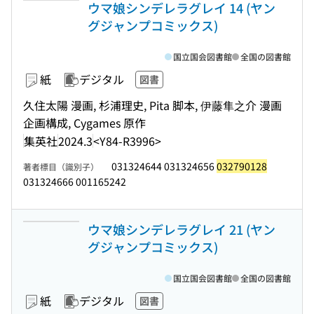
ウマ娘シンデレラグレイ 14 (ヤン
グジャンプコミックス)
国立国会図書館
全国の図書館
紙
デジタル
図書
久住太陽 漫画, 杉浦理史, Pita 脚本, 伊藤隼之介 漫画
企画構成, Cygames 原作
集英社
2024.3
<Y84-R3996>
031324644 031324656
032790128
著者標目（識別子）
031324666 001165242
ウマ娘シンデレラグレイ 21 (ヤン
グジャンプコミックス)
国立国会図書館
全国の図書館
紙
デジタル
図書