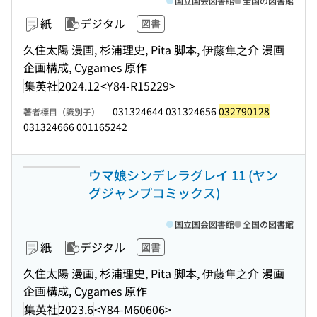
国立国会図書館
全国の図書館
紙
デジタル
図書
久住太陽 漫画, 杉浦理史, Pita 脚本, 伊藤隼之介 漫画
企画構成, Cygames 原作
集英社
2024.12
<Y84-R15229>
031324644 031324656
032790128
著者標目（識別子）
031324666 001165242
ウマ娘シンデレラグレイ 11 (ヤン
グジャンプコミックス)
国立国会図書館
全国の図書館
紙
デジタル
図書
久住太陽 漫画, 杉浦理史, Pita 脚本, 伊藤隼之介 漫画
企画構成, Cygames 原作
集英社
2023.6
<Y84-M60606>