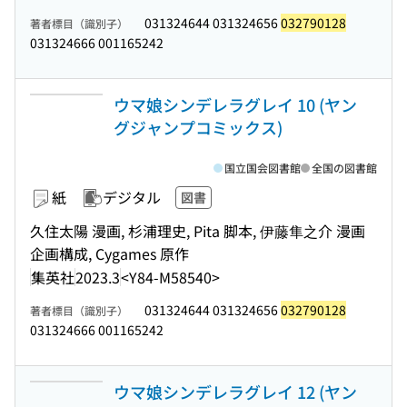
031324644 031324656
032790128
著者標目（識別子）
031324666 001165242
ウマ娘シンデレラグレイ 10 (ヤン
グジャンプコミックス)
国立国会図書館
全国の図書館
紙
デジタル
図書
久住太陽 漫画, 杉浦理史, Pita 脚本, 伊藤隼之介 漫画
企画構成, Cygames 原作
集英社
2023.3
<Y84-M58540>
031324644 031324656
032790128
著者標目（識別子）
031324666 001165242
ウマ娘シンデレラグレイ 12 (ヤン