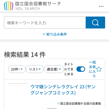
メニ
本文へ移動
検索
絞り込み条件
検索結果 14 件
一括
タイト
お気
ルでま
に入
とめる
り
ウマ娘シンデレラグレイ 23 (ヤン
グジャンプコミックス)
国立国会図書館
全国の図書館