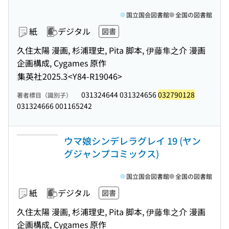
国立国会図書館
全国の図書館
紙
デジタル
図書
久住太陽 漫画, 杉浦理史, Pita 脚本, 伊藤隼之介 漫画
企画構成, Cygames 原作
集英社
2025.3
<Y84-R19046>
031324644 031324656
032790128
著者標目（識別子）
031324666 001165242
ウマ娘シンデレラグレイ 19 (ヤン
グジャンプコミックス)
国立国会図書館
全国の図書館
紙
デジタル
図書
久住太陽 漫画, 杉浦理史, Pita 脚本, 伊藤隼之介 漫画
企画構成, Cygames 原作