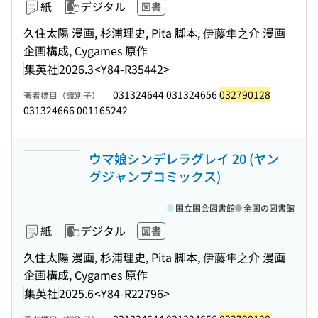
紙
デジタル
図書
久住太陽 漫画, 杉浦理史, Pita 脚本, 伊藤隼之介 漫画
企画構成, Cygames 原作
集英社
2026.3
<Y84-R35442>
031324644 031324656
032790128
著者標目（識別子）
031324666 001165242
ウマ娘シンデレラグレイ 20 (ヤン
グジャンプコミックス)
国立国会図書館
全国の図書館
紙
デジタル
図書
久住太陽 漫画, 杉浦理史, Pita 脚本, 伊藤隼之介 漫画
企画構成, Cygames 原作
集英社
2025.6
<Y84-R22796>