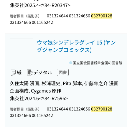
集英社
2025.4
<Y84-R20347>
031324644 031324656
032790128
著者標目（識別子）
031324666 001165242
ウマ娘シンデレラグレイ 15 (ヤン
グジャンプコミックス)
国立国会図書館
全国の図書館
紙
デジタル
図書
久住太陽 漫画, 杉浦理史, Pita 脚本, 伊藤隼之介 漫画
企画構成, Cygames 原作
集英社
2024.6
<Y84-R7596>
031324644 031324656
032790128
著者標目（識別子）
031324666 001165242