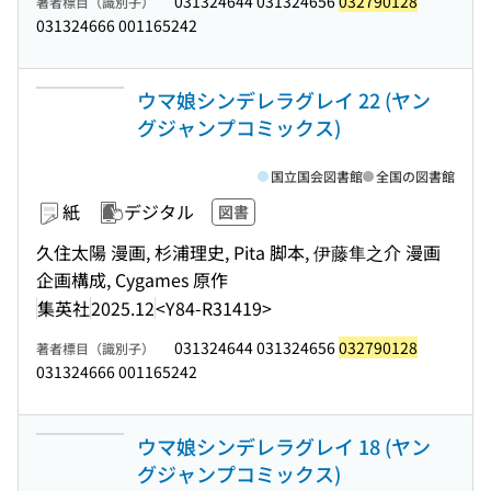
031324644 031324656
032790128
著者標目（識別子）
031324666 001165242
ウマ娘シンデレラグレイ 22 (ヤン
グジャンプコミックス)
国立国会図書館
全国の図書館
紙
デジタル
図書
久住太陽 漫画, 杉浦理史, Pita 脚本, 伊藤隼之介 漫画
企画構成, Cygames 原作
集英社
2025.12
<Y84-R31419>
031324644 031324656
032790128
著者標目（識別子）
031324666 001165242
ウマ娘シンデレラグレイ 18 (ヤン
グジャンプコミックス)