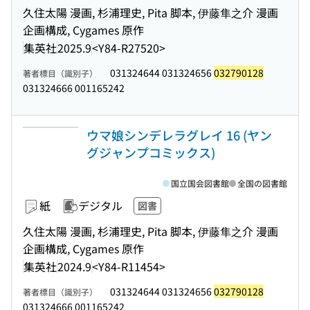
久住太陽 漫画, 杉浦理史, Pita 脚本, 伊藤隼之介 漫画
企画構成, Cygames 原作
集英社
2025.9
<Y84-R27520>
031324644 031324656
032790128
著者標目（識別子）
031324666 001165242
ウマ娘シンデレラグレイ 16 (ヤン
グジャンプコミックス)
国立国会図書館
全国の図書館
紙
デジタル
図書
久住太陽 漫画, 杉浦理史, Pita 脚本, 伊藤隼之介 漫画
企画構成, Cygames 原作
集英社
2024.9
<Y84-R11454>
031324644 031324656
032790128
著者標目（識別子）
031324666 001165242