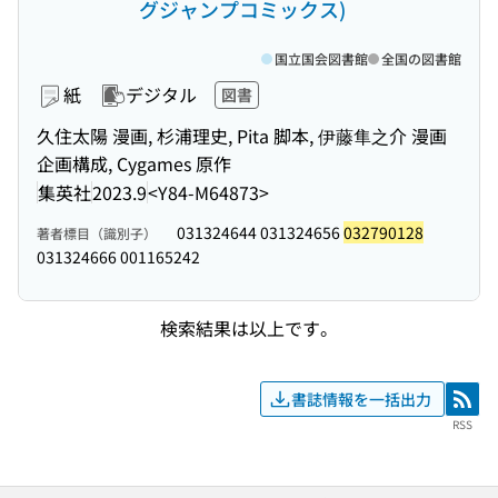
グジャンプコミックス)
国立国会図書館
全国の図書館
紙
デジタル
図書
久住太陽 漫画, 杉浦理史, Pita 脚本, 伊藤隼之介 漫画
企画構成, Cygames 原作
集英社
2023.9
<Y84-M64873>
031324644 031324656
032790128
著者標目（識別子）
031324666 001165242
検索結果は以上です。
書誌情報を一括出力
RSS
RSS