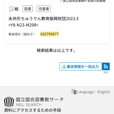
国立国会図書館
全国の図書館
紙
図書
児童書
永井昂
ちゅうでん教育振興財団
2023.3
<Y8-N23-M298>
032795677
著者標目（識別子）
検索結果は以上です。
書誌情報を一括出力
RSS
RSS
Language：English
資料にアクセスするための手段