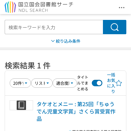
メニ
本文へ移動
検索
絞り込み条件
検索結果 1 件
一括
タイト
お気
ルでま
に入
とめる
り
タケオとメニー : 第25回「ちゅう
でん児童文学賞」さくら賞受賞作
品