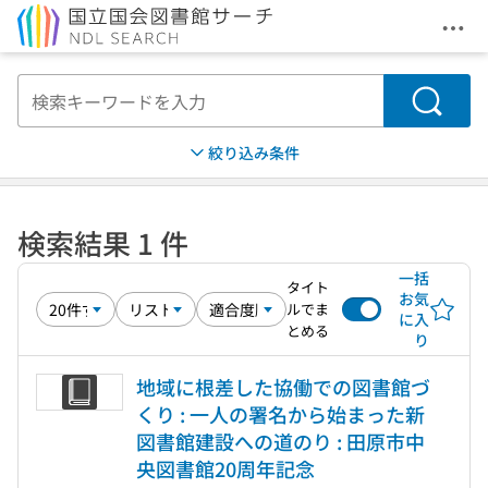
メニ
本文へ移動
検索
絞り込み条件
検索結果 1 件
一括
タイト
お気
ルでま
に入
とめる
り
地域に根差した協働での図書館づ
くり : 一人の署名から始まった新
図書館建設への道のり : 田原市中
央図書館20周年記念