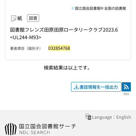
国立国会図書館
全国の図書館
紙
図書
図書館フレンズ田原
田原ロータリークラブ
2023.6
<UL244-M93>
032854768
著者標目（識別子）
検索結果は以上です。
書誌情報を一括出力
RSS
RSS
Language：English