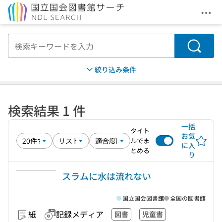
メニ
本文へ移動
検索
絞り込み条件
検索結果 1 件
一括
タイト
お気
ルでま
に入
とめる
り
スラムに水は流れない
国立国会図書館
全国の図書館
紙
記録メディア
図書
児童書