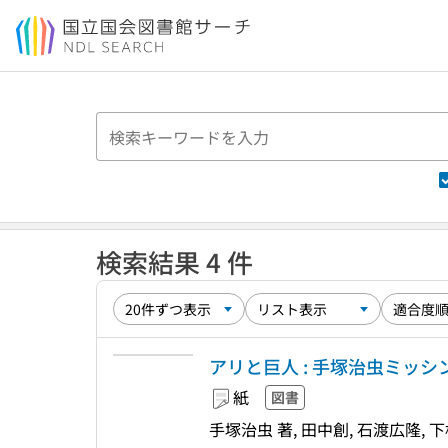
本文へ移動
検索結果 4 件
アリと巨人 : 手塚治虫ミッ
紙
図書
手塚治虫 著, 田中創, 石渡広隆,