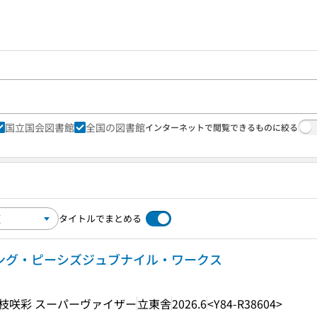
国立国会図書館
全国の図書館
インターネットで閲覧できるものに絞る
タイトルでまとめる
シング・ピーシズジュブナイル・ワークス
 下枝咲彩 スーパーヴァイザー
立東舎
2026.6
<Y84-R38604>