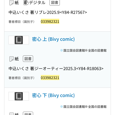
紙
デジタル
図書
中込いくさ 著
リブレ
2025.9
<Y84-R27567>
033982321
著者標目（識別子）
密心 上 (Bivy comic)
国立国会図書館
全国の図書館
紙
図書
中込いくさ 著
ジーオーティー
2025.3
<Y84-R18063>
033982321
著者標目（識別子）
密心 下 (Bivy comic)
国立国会図書館
全国の図書館
紙
図書