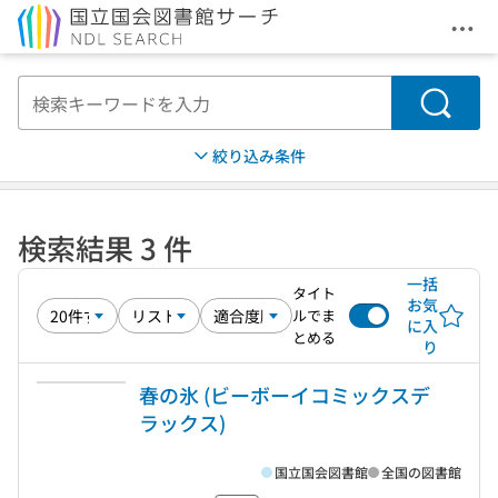
メニ
本文へ移動
検索
絞り込み条件
検索結果 3 件
一括
タイト
お気
ルでま
に入
とめる
り
春の氷 (ビーボーイコミックスデ
ラックス)
国立国会図書館
全国の図書館