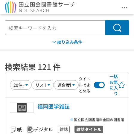
メニ
本文へ移動
検索
絞り込み条件
検索結果 121 件
一括
タイト
お気
ルでま
に入
とめる
り
福岡医学雑誌
国立国会図書館
全国の図書館
紙
デジタル
雑誌
雑誌タイトル