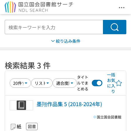
メニ
本文へ移動
検索
絞り込み条件
検索結果 3 件
一括
タイト
お気
ルでま
に入
とめる
り
墨翔作品集 5 (2018-2024年)
国立国会図書館
紙
図書