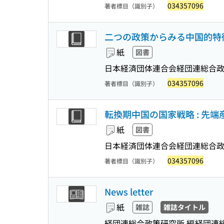
034357096
著者標目（識別子）
二つの政策からみる中国的特徴 
紙
図書
日本経済団体連合会経団連総合政
034357096
著者標目（識別子）
転換期中国の国家戦略 : 先端
紙
図書
日本経済団体連合会経団連総合政
034357096
著者標目（識別子）
News letter
紙
雑誌
雑誌タイトル
経団連総合政策研究所 編
経団連