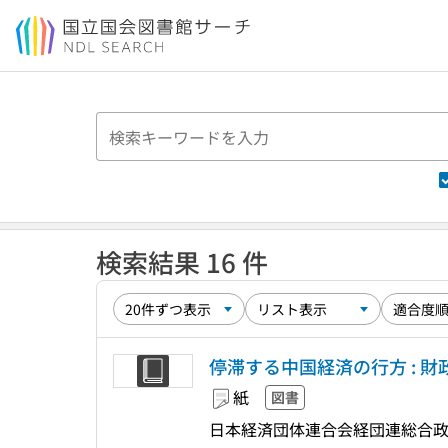
本文へ移動
検索結果 16 件
停滞する中国経済の行方 : 財
紙
図書
日本経済団体連合会経団連総合政