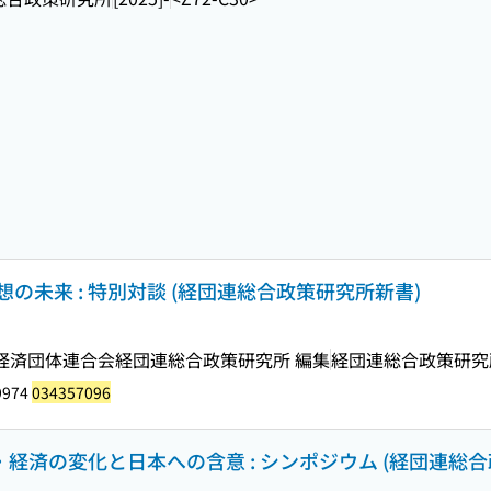
の未来 : 特別対談 (経団連総合政策研究所新書)
 日本経済団体連合会経団連総合政策研究所 編集
経団連総合政策研究
9974
034357096
・経済の変化と日本への含意 : シンポジウム (経団連総