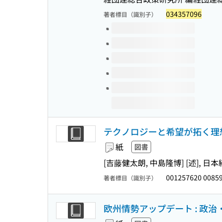
034357096
著者標目（識別子）
このタイトルの巻号
テクノロジーと希望が拓く理想
紙
図書
[吉藤健太朗, 中島隆博] [述],
001257620 0085
著者標目（識別子）
欧州情勢アップデート : 政治