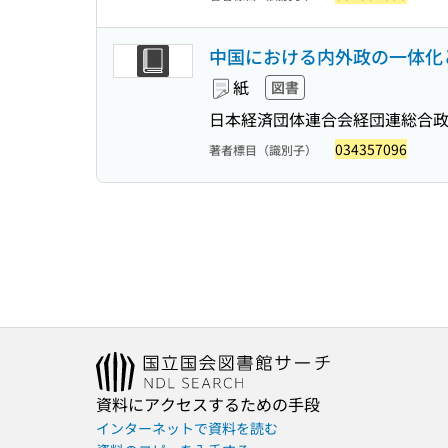
中国における内外政の一体化と
紙
図書
日本経済団体連合会経団連総合
034357096
著者標目（識別子）
資料にアクセスするための手段
インターネットで資料を読む