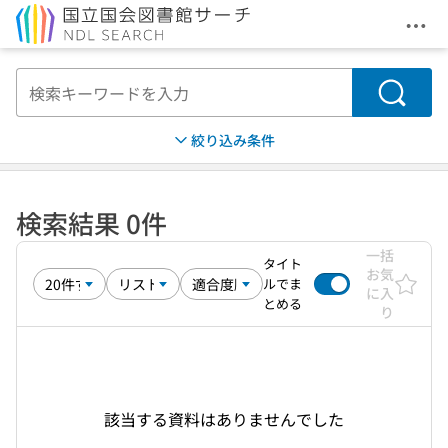
メニ
本文へ移動
検索
絞り込み条件
検索結果 0件
一括
タイト
お気
ルでま
に入
とめる
り
該当する資料はありませんでした