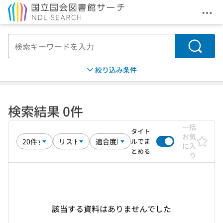
メニ
本文へ移動
検索
絞り込み条件
検索結果 0件
一括
タイト
お気
ルでま
に入
とめる
り
該当する資料はありませんでした