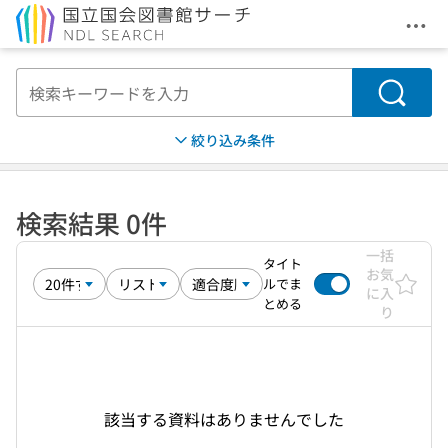
メニ
本文へ移動
検索
絞り込み条件
検索結果 0件
一括
タイト
お気
ルでま
に入
とめる
り
該当する資料はありませんでした