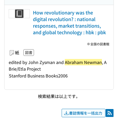
How revolutionary was the
digital revolution? : national
responses, market transitions,
and global technology : hbk : pbk
全国の図書館
紙
図書
edited by John Zysman and
Abraham Newman
, A
Brie/Etla Project
Stanford Business Books
2006
検索結果は以上です。
書誌情報を一括出力
RSS