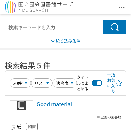
メニ
本文へ移動
検索
絞り込み条件
検索結果 5 件
一括
タイト
お気
ルでま
に入
とめる
り
Good material
全国の図書館
紙
図書