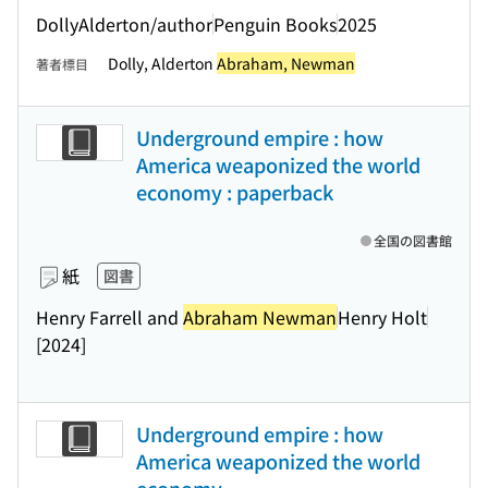
DollyAlderton/author
Penguin Books
2025
Dolly, Alderton
Abraham, Newman
著者標目
Underground empire : how
America weaponized the world
economy : paperback
全国の図書館
紙
図書
Henry Farrell and
Abraham Newman
Henry Holt
[2024]
Underground empire : how
America weaponized the world