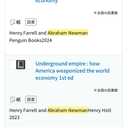
economy
全国の図書館
紙
図書
Henry Farrell and
Abraham Newman
Penguin Books
2024
Underground empire : how
America weaponized the world
economy 1st ed
全国の図書館
紙
図書
Henry Farrell and
Abraham Newman
Henry Holt
2023