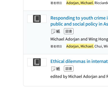
Adorjan, Michael.
Ricciarde
著者標目
Responding to youth crime i
public and social policy in Asi
紙
図書
Michael Adorjan and Wing Hong
Adorjan, Michael.
Chui, Wi
著者標目
Ethical dilemmas in internat
紙
図書
edited by Michael Adorjan and R