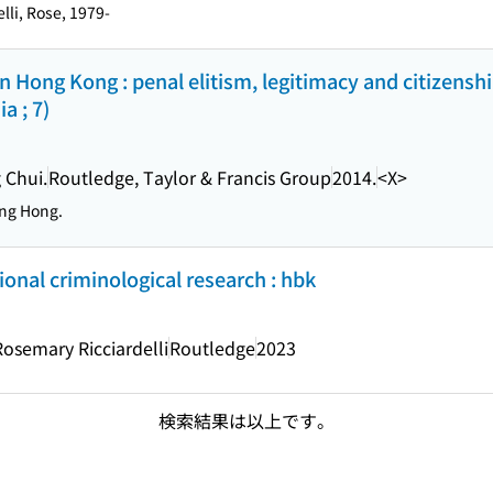
lli, Rose, 1979-
n Hong Kong : penal elitism, legitimacy and citizensh
a ; 7)
 Chui.
Routledge, Taylor & Francis Group
2014.
<X>
ng Hong.
ional criminological research : hbk
osemary Ricciardelli
Routledge
2023
検索結果は以上です。