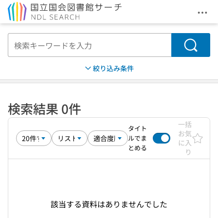
メニ
本文へ移動
検索
絞り込み条件
検索結果 0件
一括
タイト
お気
ルでま
に入
とめる
り
該当する資料はありませんでした