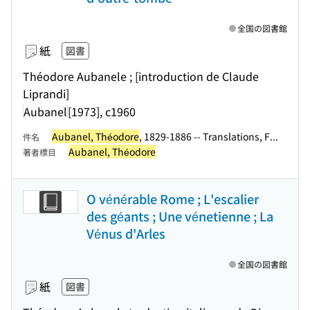
全国の図書館
紙
図書
Théodore Aubanele ; [introduction de Claude
Liprandi]
Aubanel
[1973], c1960
Aubanel, Théodore
, 1829-1886 -- Translations, F...
件名
Aubanel, Théodore
著者標目
O vénérable Rome ; L'escalier
des géants ; Une vénetienne ; La
Vénus d'Arles
全国の図書館
紙
図書