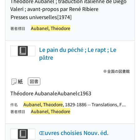
Théodore Aubanel ; traduction italienne de Diego
Valeri ; avant-propos par René Ribiere
Presses universelles
[1974]
Aubanel, Théodore
著者標目
Le pain du péché ; Le rapt ; Le
pâtre
全国の図書館
紙
図書
Théodore Aubanale
Aubanel
c1963
Aubanel, Théodore
, 1829-1886 -- Translations, F...
件名
Aubanel, Théodore
著者標目
Œuvres choisies Nouv. éd.