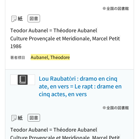
全国の図書館
紙
図書
Teodor Aubanel = Théodore Aubanel
Culture Provençale et Meridionale, Marcel Petit
1986
Aubanel, Théodore
著者標目
Lou Raubatòri : dramo en cinq
ate, en vers = Le rapt : drame en
cinq actes, en vers
全国の図書館
紙
図書
Teodor Aubanel = Théodore Aubanel
Culture Provençale et Meridionale, Marcel Petit