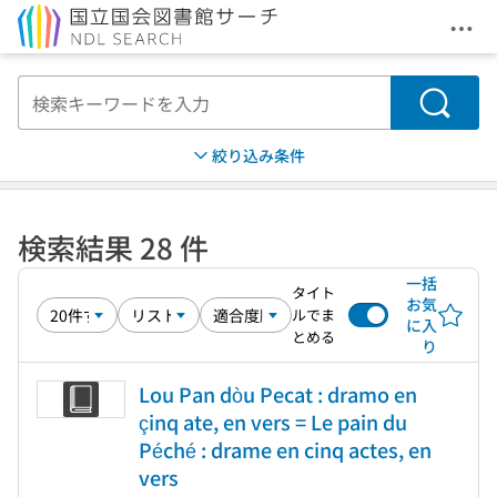
メニ
本文へ移動
検索
絞り込み条件
検索結果 28 件
一括
タイト
お気
ルでま
に入
とめる
り
Lou Pan dòu Pecat : dramo en
çinq ate, en vers = Le pain du
Péché : drame en cinq actes, en
vers