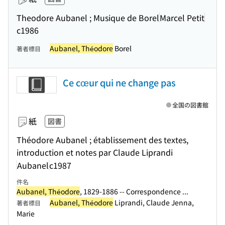
Theodore Aubanel ; Musique de Borel
Marcel Petit
c1986
Aubanel, Théodore
Borel
著者標目
Ce cœur qui ne change pas
全国の図書館
紙
図書
Théodore Aubanel ; établissement des textes,
introduction et notes par Claude Liprandi
Aubanel
c1987
件名
Aubanel, Théodore
, 1829-1886 -- Correspondence ...
Aubanel, Théodore
Liprandi, Claude Jenna,
著者標目
Marie