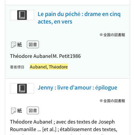
Le pain du péché : drame en cinq
actes, en vers
全国の図書館
紙
図書
Théodore Aubanel
M. Petit
1986
Aubanel, Théodore
著者標目
Jenny : livre d'amour : épilogue
全国の図書館
紙
図書
Théodore Aubanel ; avec des textes de Joseph
Roumanille ... [et al.] ; établissement des textes,