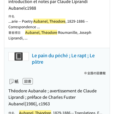
introduction et notes par Claude Liprandi
Aubanel
c1988
件名
...arie -- Poetry
Aubanel, Théodore
, 1829-1886 --
Correspondence ...
Aubanel, Théodore
Roumanille, Joseph
著者標目
Liprandi, ...
Le pain du péché ; Le rapt ; Le
pâtre
全国の図書館
紙
図書
Théodore Aubanale ; avertissement de Claude
Liprandi ; préface de Charles Fuster
Aubanel
[1986], c1963
Aubanel, Théodore
, 1829-1886 -- Translations, F...
件名