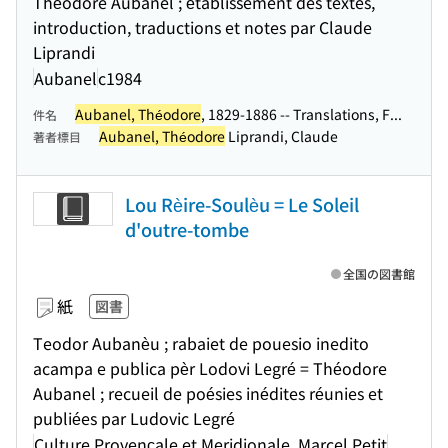
Théodore Aubanel ; établissement des textes,
introduction, traductions et notes par Claude
Liprandi
Aubanel
c1984
Aubanel, Théodore
, 1829-1886 -- Translations, F...
件名
Aubanel, Théodore
Liprandi, Claude
著者標目
Lou Rèire-Soulèu = Le Soleil
d'outre-tombe
全国の図書館
紙
図書
Teodor Aubanèu ; rabaiet de pouesio inedito
acampa e publica pèr Lodovi Legré = Théodore
Aubanel ; recueil de poésies inédites réunies et
publiées par Ludovic Legré
Culture Provençale et Meridionale, Marcel Petit