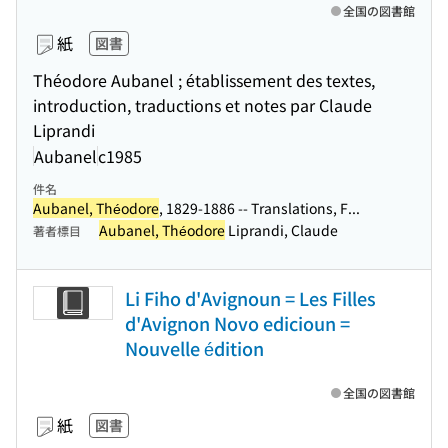
全国の図書館
紙
図書
Théodore Aubanel ; établissement des textes,
introduction, traductions et notes par Claude
Liprandi
Aubanel
c1985
件名
Aubanel, Théodore
, 1829-1886 -- Translations, F...
Aubanel, Théodore
Liprandi, Claude
著者標目
Li Fiho d'Avignoun = Les Filles
d'Avignon Novo edicioun =
Nouvelle édition
全国の図書館
紙
図書