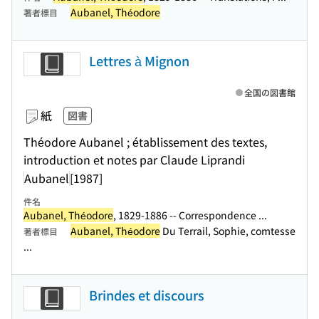
Aubanel, Théodore
著者標目
Lettres à Mignon
全国の図書館
紙
図書
Théodore Aubanel ; établissement des textes,
introduction et notes par Claude Liprandi
Aubanel
[1987]
件名
Aubanel, Théodore
, 1829-1886 -- Correspondence ...
Aubanel, Théodore
Du Terrail, Sophie, comtesse
著者標目
...
Brindes et discours