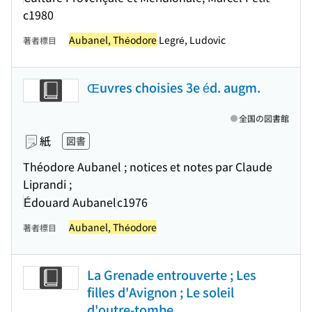
c1980
Aubanel, Théodore
Legré, Ludovic
著者標目
Œuvres choisies 3e éd. augm.
全国の図書館
紙
図書
Théodore Aubanel ; notices et notes par Claude
Liprandi ;
Édouard Aubanel
c1976
Aubanel, Théodore
著者標目
La Grenade entrouverte ; Les
filles d'Avignon ; Le soleil
d'outre-tombe