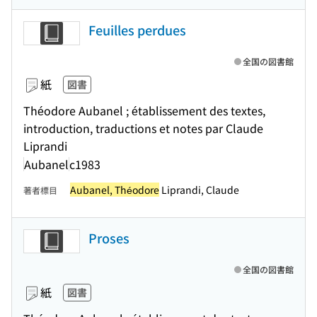
Feuilles perdues
全国の図書館
紙
図書
Théodore Aubanel ; établissement des textes,
introduction, traductions et notes par Claude
Liprandi
Aubanel
c1983
Aubanel, Théodore
Liprandi, Claude
著者標目
Proses
全国の図書館
紙
図書