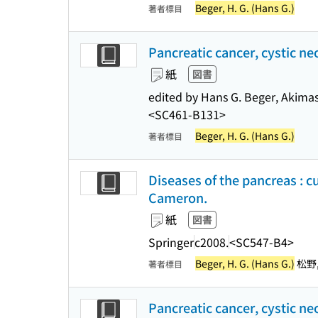
Beger, H. G. (Hans G.)
著者標目
Pancreatic cancer, cystic 
紙
図書
edited by Hans G. Beger, Akima
<SC461-B131>
Beger, H. G. (Hans G.)
著者標目
Diseases of the pancreas : c
Cameron.
紙
図書
Springer
c2008.
<SC547-B4>
Beger, H. G. (Hans G.)
松野, 
著者標目
Pancreatic cancer, cystic 