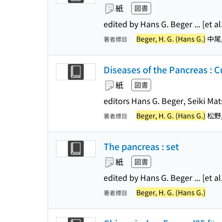
紙
図書
edited by Hans G. Beger ... [et al
Beger, H. G. (Hans G.)
中尾, 
著者標目
Diseases of the Pancreas : C
紙
図書
editors Hans G. Beger, Seiki M
Beger, H. G. (Hans G.)
松野, 
著者標目
The pancreas : set
紙
図書
edited by Hans G. Beger ... [et al
Beger, H. G. (Hans G.)
著者標目