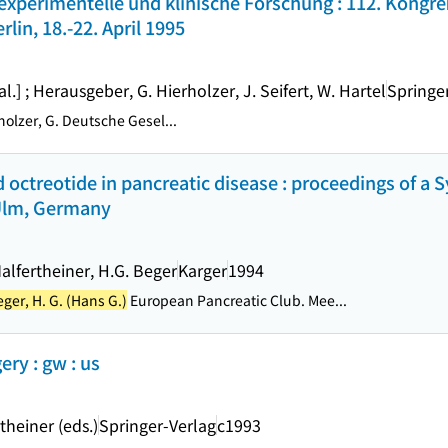
 experimentelle und klinische Forschung : 112. Kongr
rlin, 18.-22. April 1995
 al.] ; Herausgeber, G. Hierholzer, J. Seifert, W. Hartel
Springe
olzer, G. Deutsche Gesel...
d octreotide in pancreatic disease : proceedings of 
 Ulm, Germany
Malfertheiner, H.G. Beger
Karger
1994
ger, H. G. (Hans G.)
European Pancreatic Club. Mee...
ery : gw : us
theiner (eds.)
Springer-Verlag
c1993