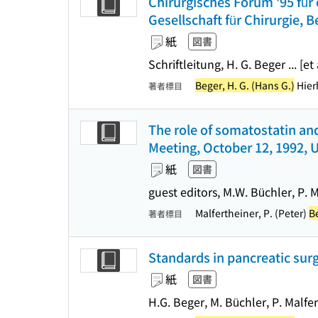
Chirurgisches Forum '95 für
Gesellschaft für Chirurgie, Be
紙
図書
Schriftleitung, H. G. Beger ... [et
Beger, H. G. (Hans G.)
Hierh
著者標目
The role of somatostatin an
Meeting, October 12, 1992,
紙
図書
guest editors, M.W. Büchler, P. 
Malfertheiner, P. (Peter)
Be
著者標目
Standards in pancreatic surg
紙
図書
H.G. Beger, M. Büchler, P. Malfer