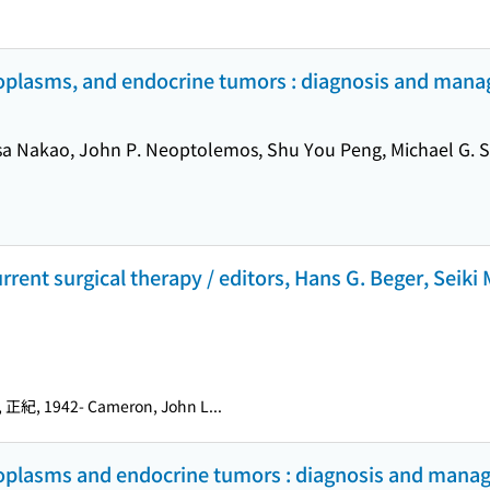
neoplasms, and endocrine tumors : diagnosis and man
sa Nakao, John P. Neoptolemos, Shu You Peng, Michael G. S
urrent surgical therapy / editors, Hans G. Beger, Seiki
正紀, 1942- Cameron, John L...
neoplasms and endocrine tumors : diagnosis and man