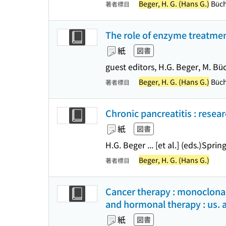
Beger, H. G. (Hans G.)
Büch
著者標目
The role of enzyme treatmen
紙
図書
guest editors, H.G. Beger, M. Büc
Beger, H. G. (Hans G.)
Büchl
著者標目
Chronic pancreatitis : resea
紙
図書
H.G. Beger ... [et al.] (eds.)
Spring
Beger, H. G. (Hans G.)
著者標目
Cancer therapy : monoclona
and hormonal therapy : us. a
紙
図書