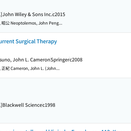
.]
John Wiley & Sons Inc.
c2015
昭公 Neoptolemos, John Peng...
urrent Surgical Therapy
atsuno, John L. Cameron
Springer
c2008
正紀 Cameron, John L. (John...
.]
Blackwell Science
c1998