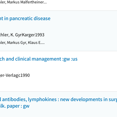
ler, Markus Malfertheiner...
t in pancreatic disease
hler, K. Gyr
Karger
1993
er, Markus Gyr, Klaus E....
rch and clinical management :gw :us
er-Verlag
c1990
l antibodies, lymphokines : new developments in sur
lk. paper : gw