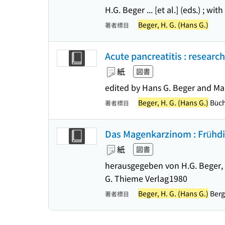
H.G. Beger ... [et al.] (eds.) ; w
Beger, H. G. (Hans G.)
著者標目
Acute pancreatitis : resear
紙
図書
edited by Hans G. Beger and Ma
Beger, H. G. (Hans G.)
Büch
著者標目
Das Magenkarzinom : Frühd
紙
図書
herausgegeben von H.G. Beger, W
G. Thieme Verlag
1980
Beger, H. G. (Hans G.)
Berg
著者標目