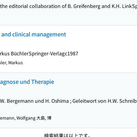
ith the editorial collaboration of B. Greifenberg and K.H. Link
Sp
ch and clinical management
rkus Büchler
Springer-Verlag
c1987
ler, Markus
iagnose und Therapie
. Bergemann und H. Oshima ; Geleitwort von H.W. Schreiber 
emann, Wolfgang 大島, 博
検索結果は以上です。