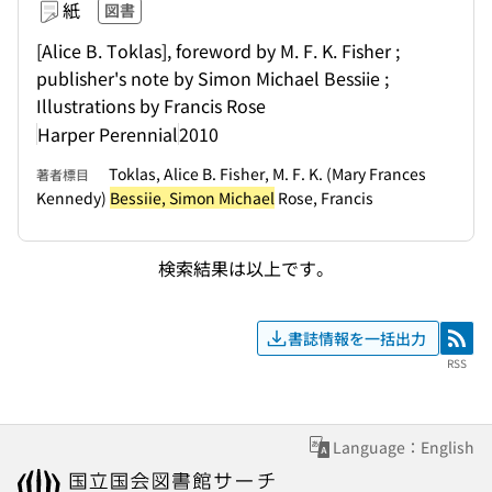
紙
図書
[Alice B. Toklas], foreword by M. F. K. Fisher ;
publisher's note by Simon Michael Bessiie ;
Illustrations by Francis Rose
Harper Perennial
2010
Toklas, Alice B. Fisher, M. F. K. (Mary Frances
著者標目
Kennedy)
Bessiie, Simon Michael
Rose, Francis
検索結果は以上です。
書誌情報を一括出力
RSS
RSS
Language：English