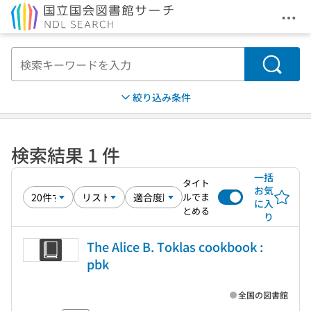
メニ
本文へ移動
検索
絞り込み条件
検索結果 1 件
一括
タイト
お気
ルでま
に入
とめる
り
The Alice B. Toklas cookbook :
pbk
全国の図書館