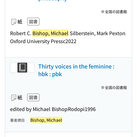
全国の図書館
紙
図書
Robert C.
Bishop, Michael
Silberstein, Mark Pexton
Oxford University Press
c2022
Thirty voices in the feminine :
hbk : pbk
全国の図書館
紙
図書
edited by Michael Bishop
Rodopi
1996
Bishop, Michael
著者標目