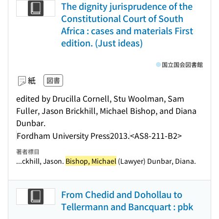
The dignity jurisprudence of the
Constitutional Court of South
Africa : cases and materials First
edition. (Just ideas)
国立国会図書館
紙
図書
edited by Drucilla Cornell, Stu Woolman, Sam
Fuller, Jason Brickhill, Michael Bishop, and Diana
Dunbar.
Fordham University Press
2013.
<AS8-211-B2>
著者標目
...ckhill, Jason.
Bishop, Michael
(Lawyer) Dunbar, Diana.
From Chedid and Dohollau to
Tellermann and Bancquart : pbk