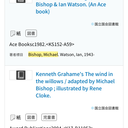
Bishop & Ian Watson. (An Ace
book)
国立国会図書館
紙
図書
Ace Books
c1982.
<KS152-A59>
Bishop, Michael
. Watson, Ian, 1943-
著者標目
Kenneth Grahame's The wind in
the willows / adapted by Michael
Bishop ; illustrated by Rene
Cloke.
国立国会図書館
紙
図書
児童書
Award Publications
2004.
<Y17-B11053>