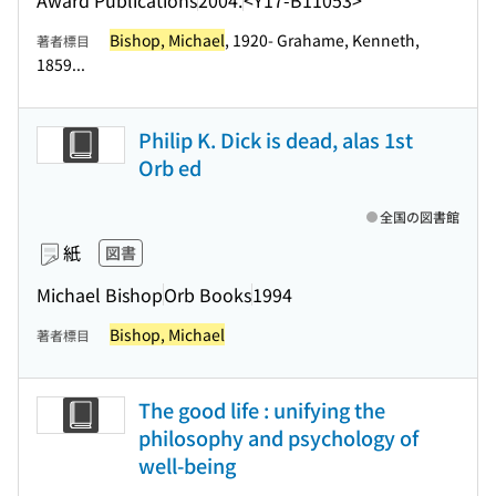
Bishop, Michael
, 1920- Grahame, Kenneth,
著者標目
1859...
Philip K. Dick is dead, alas 1st
Orb ed
全国の図書館
紙
図書
Michael Bishop
Orb Books
1994
Bishop, Michael
著者標目
The good life : unifying the
philosophy and psychology of
well-being