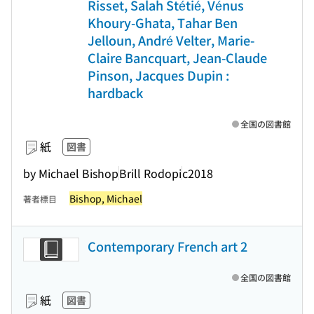
Risset, Salah Stétié, Vénus
Khoury-Ghata, Tahar Ben
Jelloun, André Velter, Marie-
Claire Bancquart, Jean-Claude
Pinson, Jacques Dupin :
hardback
全国の図書館
紙
図書
by Michael Bishop
Brill Rodopi
c2018
Bishop, Michael
著者標目
Contemporary French art 2
全国の図書館
紙
図書