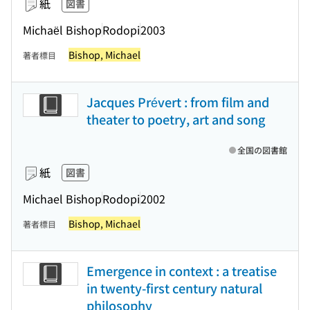
紙
図書
Michaël Bishop
Rodopi
2003
Bishop, Michael
著者標目
Jacques Prévert : from film and
theater to poetry, art and song
全国の図書館
紙
図書
Michael Bishop
Rodopi
2002
Bishop, Michael
著者標目
Emergence in context : a treatise
in twenty-first century natural
philosophy