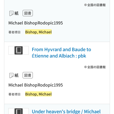
全国の図書館
紙
図書
Michael Bishop
Rodopi
c1995
Bishop, Michael
著者標目
From Hyvrard and Baude to
Étienne and Albiach : pbk
全国の図書館
紙
図書
Michael Bishop
Rodopi
c1995
Bishop, Michael
著者標目
Under heaven's bridge / Michael